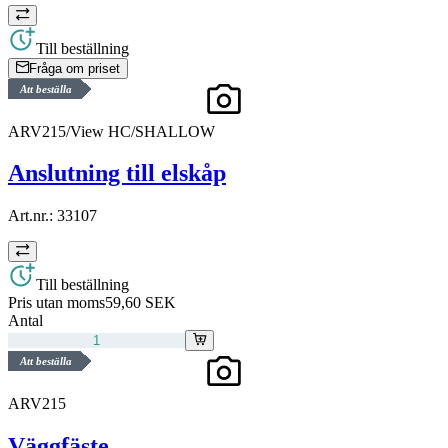
Till beställning
Fråga om priset
Att beställa
ARV215/View HC/SHALLOW
Anslutning till elskåp
Art.nr.:
33107
Till beställning
Pris utan moms
59,60 SEK
Antal
Att beställa
ARV215
Väggfäste