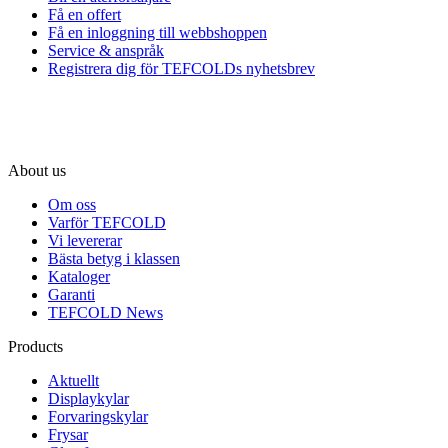
Få en offert
Få en inloggning till webbshoppen
Service & anspråk
Registrera dig för TEFCOLDs nyhetsbrev
About us
Om oss
Varför TEFCOLD
Vi levererar
Bästa betyg i klassen
Kataloger
Garanti
TEFCOLD News
Products
Aktuellt
Displaykylar
Forvaringskylar
Frysar