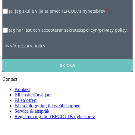
Ja, jag skulle vilja ta emot TEFCOLDs nyhetsbrev
*
Jag har läst och accepterar sekretesspolicyn/privacy policy.
*
Läs vår
privacy policy
SKICKA
Contact
Kontakt
Bli en återförsäljare
Få en offert
Få en inloggning till webbshoppen
Service & anspråk
Registrera dig för TEFCOLDs nyhetsbrev