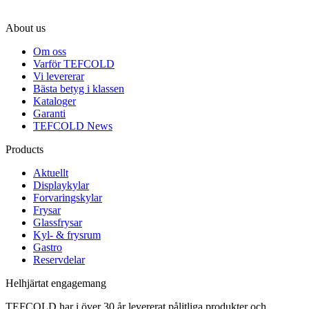
About us
Om oss
Varför TEFCOLD
Vi levererar
Bästa betyg i klassen
Kataloger
Garanti
TEFCOLD News
Products
Aktuellt
Displaykylar
Forvaringskylar
Frysar
Glassfrysar
Kyl- & frysrum
Gastro
Reservdelar
Helhjärtat engagemang
TEFCOLD har i över 30 år levererat pålitliga produkter och