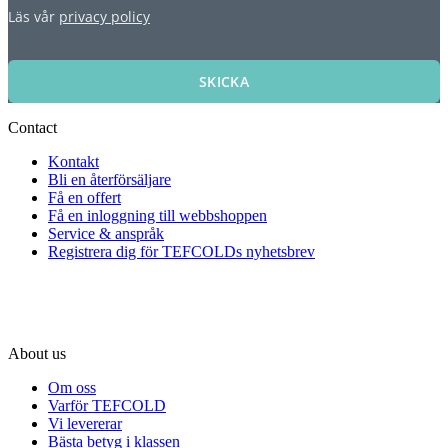
Läs vår
privacy policy
SKICKA
Contact
Kontakt
Bli en återförsäljare
Få en offert
Få en inloggning till webbshoppen
Service & anspråk
Registrera dig för TEFCOLDs nyhetsbrev
About us
Om oss
Varför TEFCOLD
Vi levererar
Bästa betyg i klassen