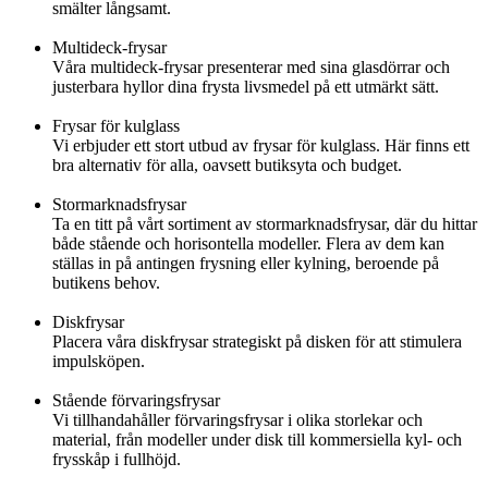
smälter långsamt.
Multideck-frysar
Våra multideck-frysar presenterar med sina glasdörrar och
justerbara hyllor dina frysta livsmedel på ett utmärkt sätt.
Frysar för kulglass
Vi erbjuder ett stort utbud av frysar för kulglass. Här finns ett
bra alternativ för alla, oavsett butiksyta och budget.
Stormarknadsfrysar
Ta en titt på vårt sortiment av stormarknadsfrysar, där du hittar
både stående och horisontella modeller. Flera av dem kan
ställas in på antingen frysning eller kylning, beroende på
butikens behov.
Diskfrysar
Placera våra diskfrysar strategiskt på disken för att stimulera
impulsköpen.
Stående förvaringsfrysar
Vi tillhandahåller förvaringsfrysar i olika storlekar och
material, från modeller under disk till kommersiella kyl- och
frysskåp i fullhöjd.