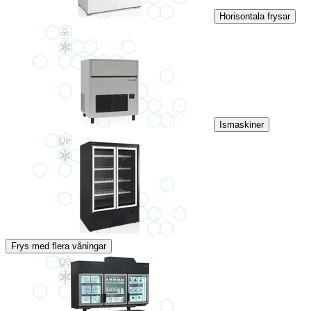
Horisontala frysar
Ismaskiner
Frys med flera våningar