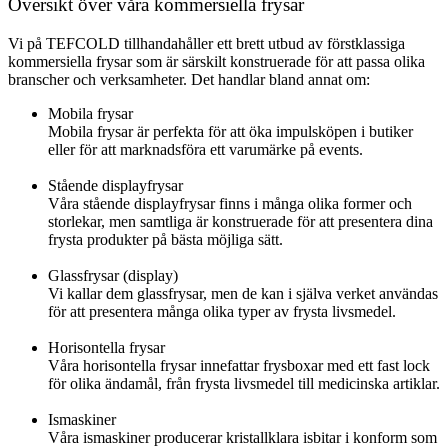
Översikt över våra kommersiella frysar
Vi på TEFCOLD tillhandahåller ett brett utbud av förstklassiga
kommersiella frysar som är särskilt konstruerade för att passa olika
branscher och verksamheter. Det handlar bland annat om:
Mobila frysar
Mobila frysar är perfekta för att öka impulsköpen i butiker
eller för att marknadsföra ett varumärke på events.
Stående displayfrysar
Våra stående displayfrysar finns i många olika former och
storlekar, men samtliga är konstruerade för att presentera dina
frysta produkter på bästa möjliga sätt.
Glassfrysar (display)
Vi kallar dem glassfrysar, men de kan i själva verket användas
för att presentera många olika typer av frysta livsmedel.
Horisontella frysar
Våra horisontella frysar innefattar frysboxar med ett fast lock
för olika ändamål, från frysta livsmedel till medicinska artiklar.
Ismaskiner
Våra ismaskiner producerar kristallklara isbitar i konform som