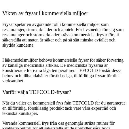
Vikten av frysar i kommersiella miljöer
Frysar spelar en avgörande roll i kommersiella miljöer som
restauranger, stormarknader och apotek. För livsmedelsföretag som
restauranger och stormarknader krävs kommersiella frysar för att
säkerställa att maten är säker och på så sätt minska avfallet och
skydda kunderna.
I läkemedelsmiljöer behövs kommersiella frysar för säker förvaring
av känsliga medicinska artiklar. De medicinska frysarna är
konstruerade för extra låga temperaturer. TEFCOLD förstår dessa
behov och tillhandahåller förstklassiga, tillförlitliga frysar för din
verksamhet.
Varför välja TEFCOLD-frysar?
När du väljer en kommersiell frys från TEFCOLD får du garanterat
en tillförlitlig, förstklassig produkt tack vare våra expertråd och
tekniska kunskaper.
Varenda kommersiell frys från oss genomgår strikta rutiner för
kvalitetskontroll för att säkerställa att de uppfyller våra höga