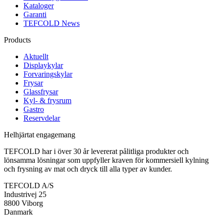
Kataloger
Garanti
TEFCOLD News
Products
Aktuellt
Displaykylar
Forvaringskylar
Frysar
Glassfrysar
Kyl- & frysrum
Gastro
Reservdelar
Helhjärtat engagemang
TEFCOLD har i över 30 år levererat pålitliga produkter och
lönsamma lösningar som uppfyller kraven för kommersiell kylning
och frysning av mat och dryck till alla typer av kunder.
TEFCOLD A/S
Industrivej 25
8800 Viborg
Danmark