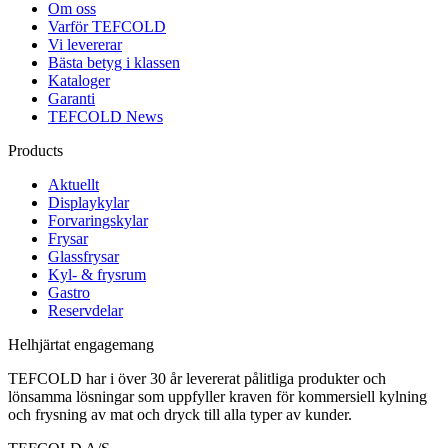
Om oss
Varför TEFCOLD
Vi levererar
Bästa betyg i klassen
Kataloger
Garanti
TEFCOLD News
Products
Aktuellt
Displaykylar
Forvaringskylar
Frysar
Glassfrysar
Kyl- & frysrum
Gastro
Reservdelar
Helhjärtat engagemang
TEFCOLD har i över 30 år levererat pålitliga produkter och
lönsamma lösningar som uppfyller kraven för kommersiell kylning
och frysning av mat och dryck till alla typer av kunder.