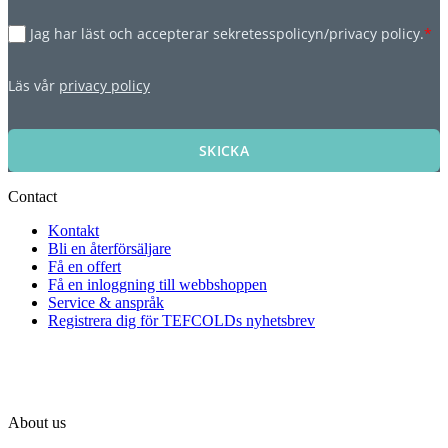
Jag har läst och accepterar sekretesspolicyn/privacy policy.
*
Läs vår
privacy policy
SKICKA
Contact
Kontakt
Bli en återförsäljare
Få en offert
Få en inloggning till webbshoppen
Service & anspråk
Registrera dig för TEFCOLDs nyhetsbrev
About us