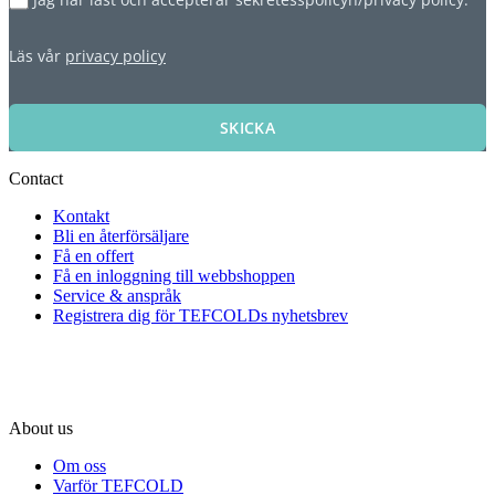
Läs vår
privacy policy
SKICKA
Contact
Kontakt
Bli en återförsäljare
Få en offert
Få en inloggning till webbshoppen
Service & anspråk
Registrera dig för TEFCOLDs nyhetsbrev
About us
Om oss
Varför TEFCOLD