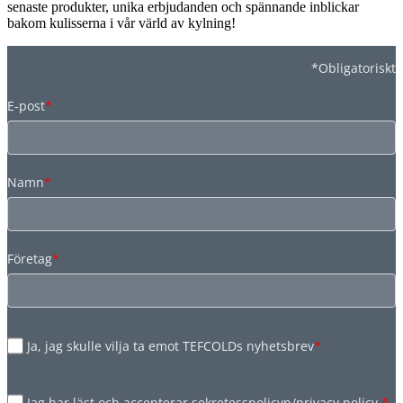
senaste produkter, unika erbjudanden och spännande inblickar
bakom kulisserna i vår värld av kylning!
*Obligatoriskt
E-post
*
Namn
*
Företag
*
Ja, jag skulle vilja ta emot TEFCOLDs nyhetsbrev
*
Jag har läst och accepterar sekretesspolicyn/privacy policy.
*