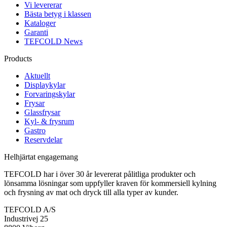
Vi levererar
Bästa betyg i klassen
Kataloger
Garanti
TEFCOLD News
Products
Aktuellt
Displaykylar
Forvaringskylar
Frysar
Glassfrysar
Kyl- & frysrum
Gastro
Reservdelar
Helhjärtat engagemang
TEFCOLD har i över 30 år levererat pålitliga produkter och
lönsamma lösningar som uppfyller kraven för kommersiell kylning
och frysning av mat och dryck till alla typer av kunder.
TEFCOLD A/S
Industrivej 25