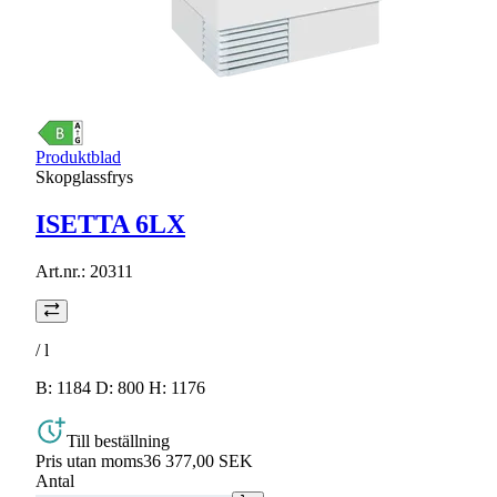
Produktblad
Skopglassfrys
ISETTA 6LX
Art.nr.:
20311
/
l
B: 1184 D: 800 H: 1176
Till beställning
Pris utan moms
36 377,00 SEK
Antal