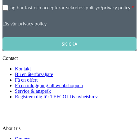
Jag har läst och accepterar sekretesspolicyn/privacy policy.
*
Läs vår
privacy policy
SKICKA
Contact
Kontakt
Bli en återförsäljare
Få en offert
Få en inloggning till webbshoppen
Service & anspråk
Registrera dig för TEFCOLDs nyhetsbrev
About us
Om oss