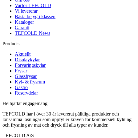
Varför TEFCOLD
Vi levererar
Bästa betyg i klassen
Kataloger
Garanti
TEFCOLD News
Products
Aktuellt
Displaykylar
Forvaringskylar
Frysar
Glassfrysar
Kyl- & frysrum
Gastro
Reservdelar
Helhjärtat engagemang
TEFCOLD har i över 30 år levererat pålitliga produkter och
lönsamma lösningar som uppfyller kraven för kommersiell kylning
och frysning av mat och dryck till alla typer av kunder.
TEFCOLD A/S