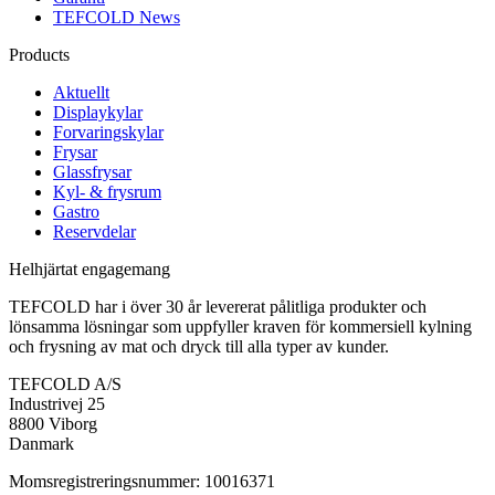
TEFCOLD News
Products
Aktuellt
Displaykylar
Forvaringskylar
Frysar
Glassfrysar
Kyl- & frysrum
Gastro
Reservdelar
Helhjärtat engagemang
TEFCOLD har i över 30 år levererat pålitliga produkter och
lönsamma lösningar som uppfyller kraven för kommersiell kylning
och frysning av mat och dryck till alla typer av kunder.
TEFCOLD A/S
Industrivej 25
8800 Viborg
Danmark
Momsregistreringsnummer: 10016371