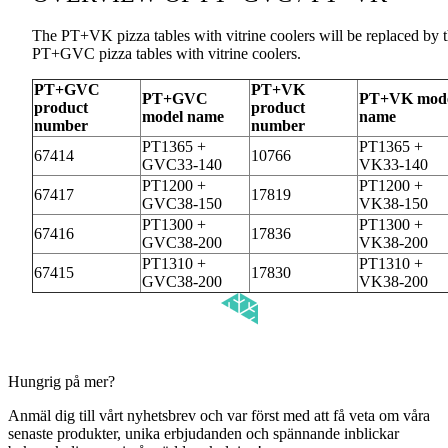
The PT+VK pizza tables with vitrine coolers will be replaced by 
PT+GVC pizza tables with vitrine coolers.
PT+GVC
PT+VK
PT+GVC
PT+VK mod
product
product
model name
name
number
number
PT1365 +
PT1365 +
67414
10766
GVC33-140
VK33-140
PT1200 +
PT1200 +
67417
17819
GVC38-150
VK38-150
PT1300 +
PT1300 +
67416
17836
GVC38-200
VK38-200
PT1310 +
PT1310 +
67415
17830
GVC38-200
VK38-200
Hungrig på mer?
Anmäl dig till vårt nyhetsbrev och var först med att få veta om våra
senaste produkter, unika erbjudanden och spännande inblickar