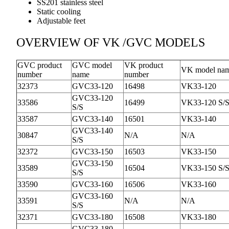
SS201 stainless steel
Static cooling
Adjustable feet
OVERVIEW OF VK /GVC MODELS
GVC product
GVC model
VK product
VK model na
number
name
number
32373
GVC33-120
16498
VK33-120
GVC33-120
33586
16499
VK33-120 S/
S/S
33587
GVC33-140
16501
VK33-140
GVC33-140
30847
N/A
N/A
S/S
32372
GVC33-150
16503
VK33-150
GVC33-150
33589
16504
VK33-150 S/
S/S
33590
GVC33-160
16506
VK33-160
GVC33-160
33591
N/A
N/A
S/S
32371
GVC33-180
16508
VK33-180
GVC33-180