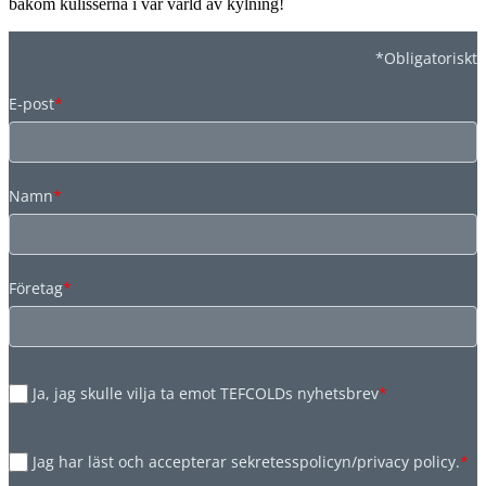
bakom kulisserna i vår värld av kylning!
*Obligatoriskt
E-post
*
Namn
*
Företag
*
Ja, jag skulle vilja ta emot TEFCOLDs nyhetsbrev
*
Jag har läst och accepterar sekretesspolicyn/privacy policy.
*