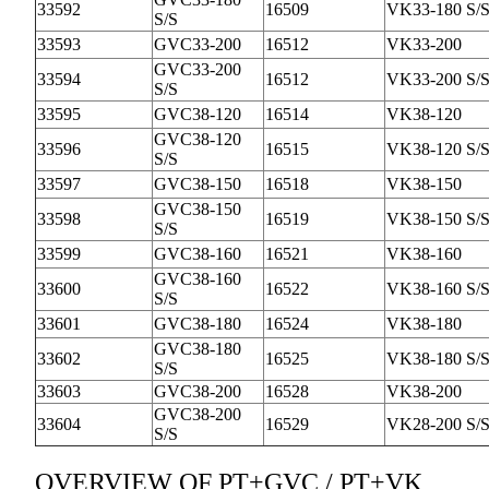
33592
16509
VK33-180 S/
S/S
33593
GVC33-200
16512
VK33-200
GVC33-200
33594
16512
VK33-200 S/
S/S
33595
GVC38-120
16514
VK38-120
GVC38-120
33596
16515
VK38-120 S/
S/S
33597
GVC38-150
16518
VK38-150
GVC38-150
33598
16519
VK38-150 S/
S/S
33599
GVC38-160
16521
VK38-160
GVC38-160
33600
16522
VK38-160 S/
S/S
33601
GVC38-180
16524
VK38-180
GVC38-180
33602
16525
VK38-180 S/
S/S
33603
GVC38-200
16528
VK38-200
GVC38-200
33604
16529
VK28-200 S/
S/S
OVERVIEW OF PT+GVC / PT+VK