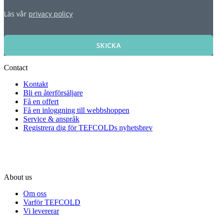
Läs vår
privacy policy
SKICKA
Contact
Kontakt
Bli en återförsäljare
Få en offert
Få en inloggning till webbshoppen
Service & anspråk
Registrera dig för TEFCOLDs nyhetsbrev
About us
Om oss
Varför TEFCOLD
Vi levererar