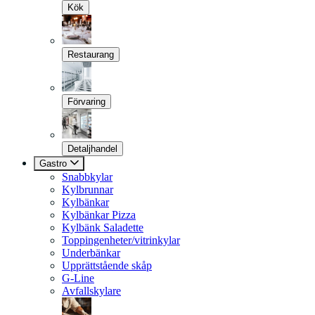
Kök
Restaurang
Förvaring
Detaljhandel
Gastro
Snabbkylar
Kylbrunnar
Kylbänkar
Kylbänkar Pizza
Kylbänk Saladette
Toppingenheter/vitrinkylar
Underbänkar
Upprättstående skåp
G-Line
Avfallskylare