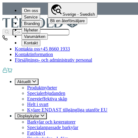
Om oss
Sverige - Swedish
Service
Bli en återförsäljare
Branding
Nyheter
Varumärken
Kontakt
Kontakta oss
+45 8660 1933
Kontaktinformation
Försäljnings- och administrativ personal
Aktuellt
Produktnyheter
Specialerbjudanden
Energieffektiva skåp
Helt i svart
Kylare ENDAST tillgängliga utanför EU
Displaykylar
Barkylar och kegeratorer
Specialanpassade barkylar
Fatölskyl