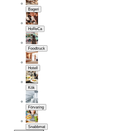
Bageri
HoReCa
Foodtruck
Hotell
Kök
Förvaring
Snabbmat