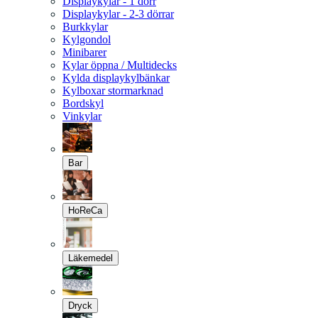
Displaykylar - 1 dörr
Displaykylar - 2-3 dörrar
Burkkylar
Kylgondol
Minibarer
Kylar öppna / Multidecks
Kylda displaykylbänkar
Kylboxar stormarknad
Bordskyl
Vinkylar
Bar
HoReCa
Läkemedel
Dryck