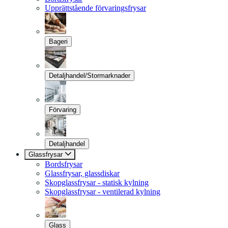
Upprättstående förvaringsfrysar
Bageri
Detaljhandel/Stormarknader
Förvaring
Detaljhandel
Glassfrysar
Bordsfrysar
Glassfrysar, glassdiskar
Skopglassfrysar - statisk kylning
Skopglassfrysar - ventilerad kylning
Glass