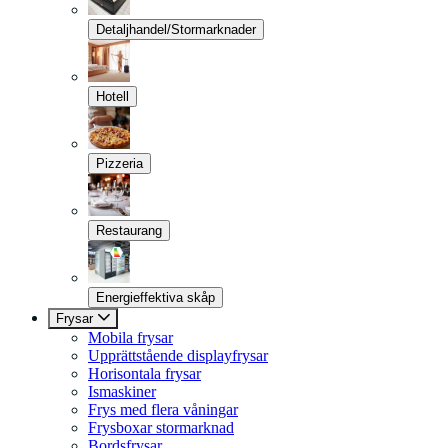
Detaljhandel/Stormarknader
Hotell
Pizzeria
Restaurang
Energieffektiva skåp
Frysar
Mobila frysar
Upprättstående displayfrysar
Horisontala frysar
Ismaskiner
Frys med flera våningar
Frysboxar stormarknad
Bordsfrysar