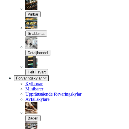
Vinbar
Snabbmat
Detaljhandel
Helt i svart
Förvaringskylar
Kylboxar
Minibarer
Upprättstående förvaringskylar
Avfallskylare
Bageri