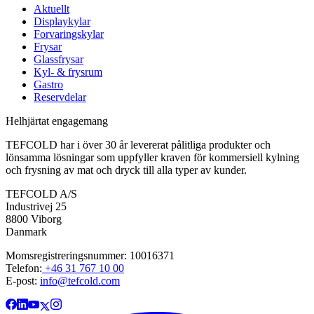
Aktuellt
Displaykylar
Forvaringskylar
Frysar
Glassfrysar
Kyl- & frysrum
Gastro
Reservdelar
Helhjärtat engagemang
TEFCOLD har i över 30 år levererat pålitliga produkter och
lönsamma lösningar som uppfyller kraven för kommersiell kylning
och frysning av mat och dryck till alla typer av kunder.
TEFCOLD A/S
Industrivej 25
8800 Viborg
Danmark
Momsregistreringsnummer: 10016371
Telefon:
+46 31 767 10 00
E-post:
info@tefcold.com