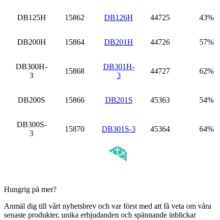
DB125H
15862
DB126H
44725
43%
DB200H
15864
DB201H
44726
57%
DB300H-
DB301H-
15868
44727
62%
3
3
DB200S
15866
DB201S
45363
54%
DB300S-
15870
DB301S-3
45364
64%
3
Hungrig på mer?
Anmäl dig till vårt nyhetsbrev och var först med att få veta om våra
senaste produkter, unika erbjudanden och spännande inblickar