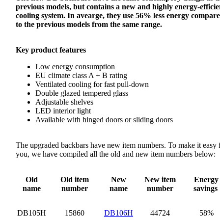
previous models, but contains a new and highly energy-efficie
cooling system. In avearge, they use 56% less energy compar
to the previous models from the same range.
Key product features
Low energy consumption
EU climate class A + B rating
Ventilated cooling for fast pull-down
Double glazed tempered glass
Adjustable shelves
LED interior light
Available with hinged doors or sliding doors
The upgraded backbars have new item numbers. To make it easy 
you, we have compiled all the old and new item numbers below:
Old
Old item
New
New item
Energy
name
number
name
number
savings
DB105H
15860
DB106H
44724
58%