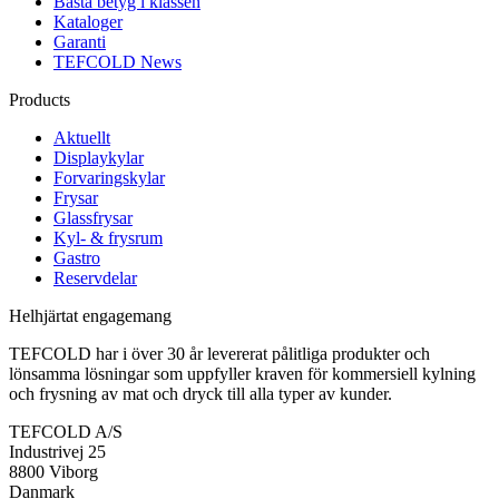
Bästa betyg i klassen
Kataloger
Garanti
TEFCOLD News
Products
Aktuellt
Displaykylar
Forvaringskylar
Frysar
Glassfrysar
Kyl- & frysrum
Gastro
Reservdelar
Helhjärtat engagemang
TEFCOLD har i över 30 år levererat pålitliga produkter och
lönsamma lösningar som uppfyller kraven för kommersiell kylning
och frysning av mat och dryck till alla typer av kunder.
TEFCOLD A/S
Industrivej 25
8800 Viborg
Danmark