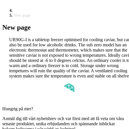
New page
New page
UR90G-I is a tabletop freezer optimised for cooling caviar, but ca
also be used for low alcoholic drinks. The sub zero model has an
electronic thermostat and thermometer, which makes sure that the
sensitive caviar is not exposed to wrong temperatures. Ideally cavi
should be stored at -6 to 0 degrees celcius. An ordinary cooler is t
warm and a ordinary freezer is to cold. Storage under wrong
tempetures will ruin the quality of the caviar. A ventilated cooling
system makes sure the temperature is even and stable on all shelv
Hungrig på mer?
Anmäl dig till vårt nyhetsbrev och var först med att få veta om våra
senaste produkter, unika erbjudanden och spännande inblickar
bakom kulisserna i vår värld av kylning!