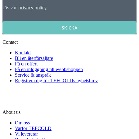
Läs vår
privacy policy
SKICKA
Contact
Kontakt
Bli en återförsäljare
Få en offert
Få en inloggning till webbshoppen
Service & anspråk
Registrera dig för TEFCOLDs nyhetsbrev
About us
Om oss
Varför TEFCOLD
Vi levererar