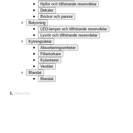
Hyllor och tillhörande reservdelar
Dekaler
Brickor och pannor
Belysning
LED-lampor och tillhörande reservdelar
Lysrör och tillhörande reservdelar
Kylningsdelar
Absorberingsenheter
Filtertorkare
Kylenheter
Ventiler
Blandat
Blandat
Hemsida