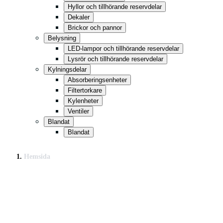
Hyllor och tillhörande reservdelar
Dekaler
Brickor och pannor
Belysning
LED-lampor och tillhörande reservdelar
Lysrör och tillhörande reservdelar
Kylningsdelar
Absorberingsenheter
Filtertorkare
Kylenheter
Ventiler
Blandat
Blandat
Hemsida