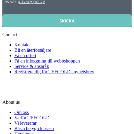
Läs vår
privacy policy
SKICKA
Contact
Kontakt
Bli en återförsäljare
Få en offert
Få en inloggning till webbshoppen
Service & anspråk
Registrera dig för TEFCOLDs nyhetsbrev
About us
Om oss
Varför TEFCOLD
Vi levererar
Bästa betyg i klassen
Kataloger