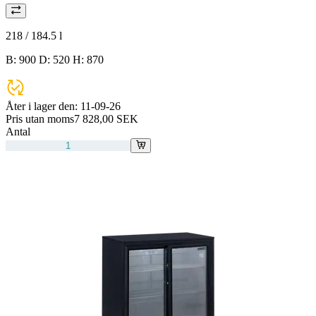
218 / 184.5
l
B: 900 D: 520 H: 870
Åter i lager den:
11-09-26
Pris utan moms
7 828,00 SEK
Antal