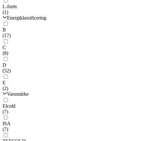
L-form
(1)
Energiklassificering
B
(17)
C
(8)
D
(52)
E
(2)
Varumärke
Elcold
(7)
ISA
(7)