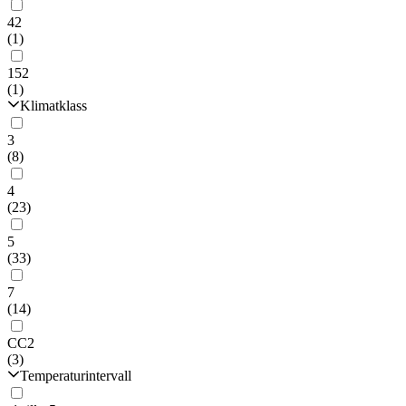
42
(1)
152
(1)
Klimatklass
3
(8)
4
(23)
5
(33)
7
(14)
CC2
(3)
Temperaturintervall