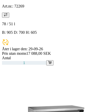
Art.nr.:
72269
78 / 51
l
B: 905 D: 700 H: 605
Åter i lager den:
29-09-26
Pris utan moms
17 088,00 SEK
Antal