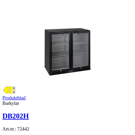
Produktblad
Barkylar
DB202H
Art.nr.:
72442