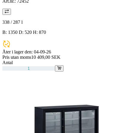
Art.nr.:
72452
338 / 287
l
B: 1350 D: 520 H: 870
Åter i lager den:
04-09-26
Pris utan moms
10 409,00 SEK
Antal