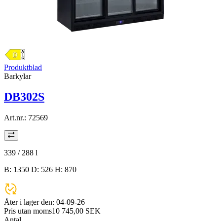
Produktblad
Barkylar
DB302S
Art.nr.:
72569
339 / 288
l
B: 1350 D: 526 H: 870
Åter i lager den:
04-09-26
Pris utan moms
10 745,00 SEK
Antal