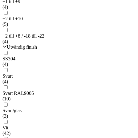
+1 till +9
(4)
+2 till +10
(5)
+2 till +8 / -18 till -22
(4)
Utvändig finish
SS304
(4)
Svart
(4)
Svart RAL9005
(10)
Svart/glas
(3)
Vit
(42)