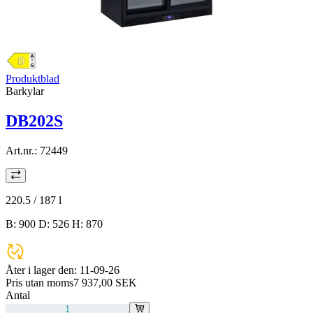
Produktblad
Barkylar
DB202S
Art.nr.:
72449
220.5 / 187
l
B: 900 D: 526 H: 870
Åter i lager den:
11-09-26
Pris utan moms
7 937,00 SEK
Antal