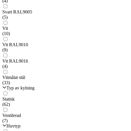
(4)
Svart RAL9005
(5)
Vit
(10)
Vit RAL9010
(9)
Vit RAL9016
(4)
Vitmålat stål
(33)
Typ av kylning
Statisk
(62)
Ventilerad
(7)
Huvtyp