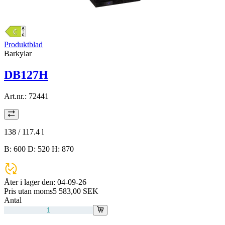
Produktblad
Barkylar
DB127H
Art.nr.:
72441
138 / 117.4
l
B: 600 D: 520 H: 870
Åter i lager den:
04-09-26
Pris utan moms
5 583,00 SEK
Antal