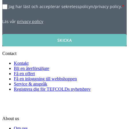
Jag har läst och accepterar sekretesspolicyn/privacy policy.
*
Läs vår
privacy policy
SKICKA
Contact
Kontakt
Bli en återförsäljare
Få en offert
Få en inloggning till webbshoppen
Service & anspråk
Registrera dig för TEFCOLDs nyhetsbrev
About us
Om oss