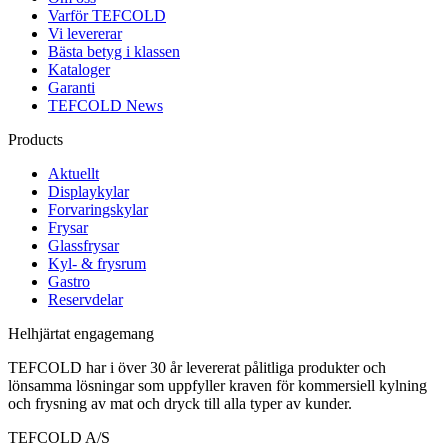
Varför TEFCOLD
Vi levererar
Bästa betyg i klassen
Kataloger
Garanti
TEFCOLD News
Products
Aktuellt
Displaykylar
Forvaringskylar
Frysar
Glassfrysar
Kyl- & frysrum
Gastro
Reservdelar
Helhjärtat engagemang
TEFCOLD har i över 30 år levererat pålitliga produkter och
lönsamma lösningar som uppfyller kraven för kommersiell kylning
och frysning av mat och dryck till alla typer av kunder.
TEFCOLD A/S