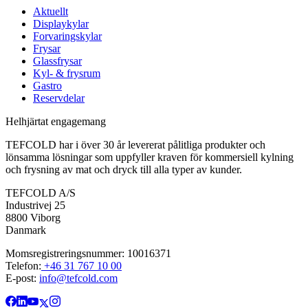
Aktuellt
Displaykylar
Forvaringskylar
Frysar
Glassfrysar
Kyl- & frysrum
Gastro
Reservdelar
Helhjärtat engagemang
TEFCOLD har i över 30 år levererat pålitliga produkter och
lönsamma lösningar som uppfyller kraven för kommersiell kylning
och frysning av mat och dryck till alla typer av kunder.
TEFCOLD A/S
Industrivej 25
8800 Viborg
Danmark
Momsregistreringsnummer: 10016371
Telefon:
+46 31 767 10 00
E-post:
info@tefcold.com