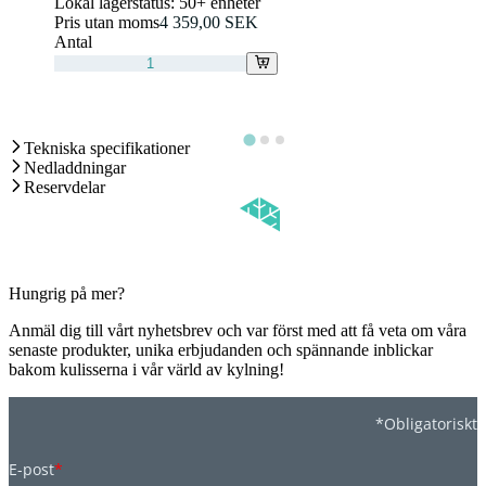
Lokal lagerstatus:
50+ enheter
Pris utan moms
4 359,00 SEK
Antal
Tekniska specifikationer
Nedladdningar
Reservdelar
Hungrig på mer?
Anmäl dig till vårt nyhetsbrev och var först med att få veta om våra
senaste produkter, unika erbjudanden och spännande inblickar
bakom kulisserna i vår värld av kylning!
*Obligatoriskt
E-post
*