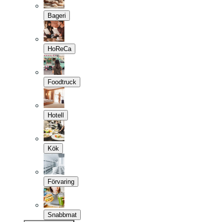
Bageri
HoReCa
Foodtruck
Hotell
Kök
Förvaring
Snabbmat