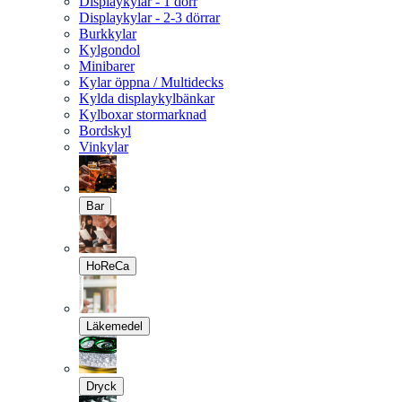
Displaykylar - 1 dörr
Displaykylar - 2-3 dörrar
Burkkylar
Kylgondol
Minibarer
Kylar öppna / Multidecks
Kylda displaykylbänkar
Kylboxar stormarknad
Bordskyl
Vinkylar
Bar
HoReCa
Läkemedel
Dryck