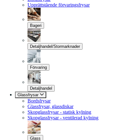
Upprättstående förvaringsfrysar
Bageri
Detaljhandel/Stormarknader
Förvaring
Detaljhandel
Glassfrysar
Bordsfrysar
Glassfrysar, glassdiskar
Skopglassfrysar - statisk kylning
Skopglassfrysar - ventilerad kylning
Glass