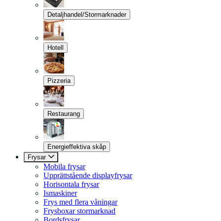
Detaljhandel/Stormarknader
Hotell
Pizzeria
Restaurang
Energieffektiva skåp
Frysar
Mobila frysar
Upprättstående displayfrysar
Horisontala frysar
Ismaskiner
Frys med flera våningar
Frysboxar stormarknad
Bordsfrysar