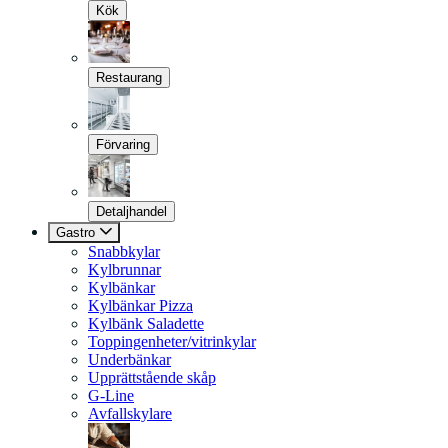
Kök
Restaurang
Förvaring
Detaljhandel
Gastro
Snabbkylar
Kylbrunnar
Kylbänkar
Kylbänkar Pizza
Kylbänk Saladette
Toppingenheter/vitrinkylar
Underbänkar
Upprättstående skåp
G-Line
Avfallskylare