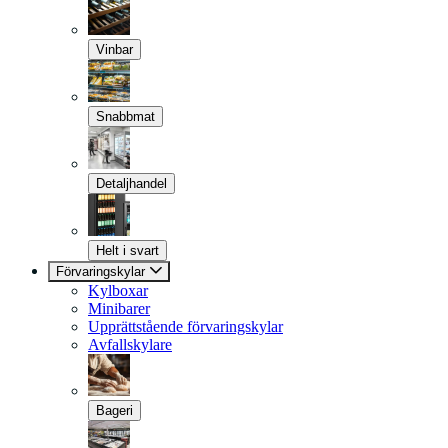
Vinbar
Snabbmat
Detaljhandel
Helt i svart
Förvaringskylar
Kylboxar
Minibarer
Upprättstående förvaringskylar
Avfallskylare
Bageri