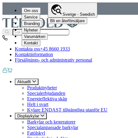
Om oss
Sverige - Swedish
Service
Bli en återförsäljare
Branding
Nyheter
Varumärken
Kontakt
Kontakta oss
+45 8660 1933
Kontaktinformation
Försäljnings- och administrativ personal
Aktuellt
Produktnyheter
Specialerbjudanden
Energieffektiva skåp
Helt i svart
Kylare ENDAST tillgängliga utanför EU
Displaykylar
Barkylar och kegeratorer
Specialanpassade barkylar
Fatölskyl