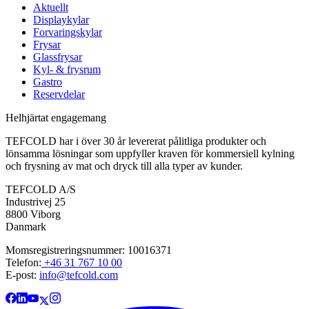
Aktuellt
Displaykylar
Forvaringskylar
Frysar
Glassfrysar
Kyl- & frysrum
Gastro
Reservdelar
Helhjärtat engagemang
TEFCOLD har i över 30 år levererat pålitliga produkter och
lönsamma lösningar som uppfyller kraven för kommersiell kylning
och frysning av mat och dryck till alla typer av kunder.
TEFCOLD A/S
Industrivej 25
8800 Viborg
Danmark
Momsregistreringsnummer: 10016371
Telefon:
+46 31 767 10 00
E-post:
info@tefcold.com