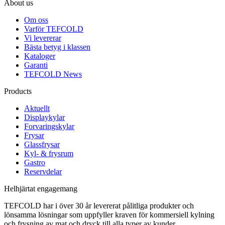
About us
Om oss
Varför TEFCOLD
Vi levererar
Bästa betyg i klassen
Kataloger
Garanti
TEFCOLD News
Products
Aktuellt
Displaykylar
Forvaringskylar
Frysar
Glassfrysar
Kyl- & frysrum
Gastro
Reservdelar
Helhjärtat engagemang
TEFCOLD har i över 30 år levererat pålitliga produkter och
lönsamma lösningar som uppfyller kraven för kommersiell kylning
och frysning av mat och dryck till alla typer av kunder.