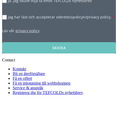
Ja, jag skulle vilja ta emot TEFCOLDs nyhetsbrev
*
Jag har läst och accepterar sekretesspolicyn/privacy policy.
*
Läs vår
privacy policy
SKICKA
Contact
Kontakt
Bli en återförsäljare
Få en offert
Få en inloggning till webbshoppen
Service & anspråk
Registrera dig för TEFCOLDs nyhetsbrev