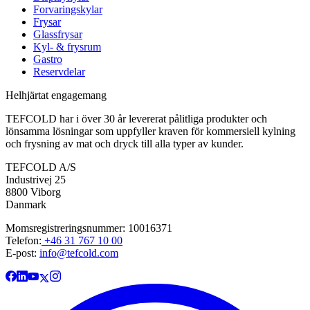
Forvaringskylar
Frysar
Glassfrysar
Kyl- & frysrum
Gastro
Reservdelar
Helhjärtat engagemang
TEFCOLD har i över 30 år levererat pålitliga produkter och
lönsamma lösningar som uppfyller kraven för kommersiell kylning
och frysning av mat och dryck till alla typer av kunder.
TEFCOLD A/S
Industrivej 25
8800 Viborg
Danmark
Momsregistreringsnummer: 10016371
Telefon:
+46 31 767 10 00
E-post:
info@tefcold.com