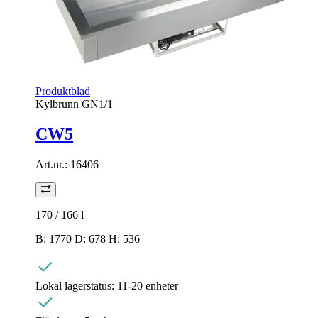
Produktblad
Kylbrunn GN1/1
CW5
Art.nr.:
16406
170 / 166
l
B: 1770 D: 678 H: 536
Lokal lagerstatus:
11-20 enheter