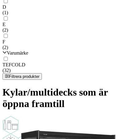
D
(1)
E
(2)
F
(2)
Varumärke
TEFCOLD
(32)
Filtrera produkter
Kylar/multidecks som är
öppna framtill