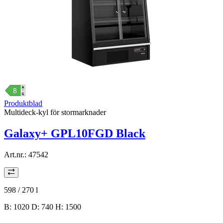
Produktblad
Multideck-kyl för stormarknader
Galaxy+ GPL10FGD Black
Art.nr.:
47542
598 / 270
l
B: 1020 D: 740 H: 1500