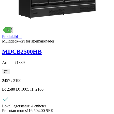
Produktblad
Multideck-kyl för stormarknader
MDCB2500HB
Art.nr.:
71839
2457 / 2190
l
B: 2580 D: 1005 H: 2100
Lokal lagerstatus:
4 enheter
Pris utan moms
116 504,00 SEK