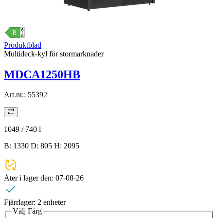
Produktblad
Multideck-kyl för stormarknader
MDCA1250HB
Art.nr.:
55392
1049 / 740
l
B: 1330 D: 805 H: 2095
Åter i lager den:
07-08-26
Fjärrlager:
2 enheter
Välj Färg