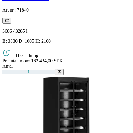
Art.nr.:
71840
3686 / 3285
l
B: 3830 D: 1005 H: 2100
Till beställning
Pris utan moms
162 434,00 SEK
Antal