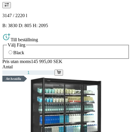
3147 / 2220
l
B: 3830 D: 805 H: 2095
Till beställning
Välj Färg
Black
Pris utan moms
145 995,00 SEK
Antal
Att beställa