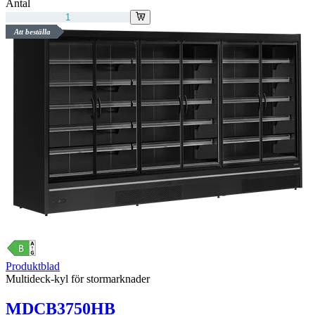
Antal
Att beställa
Produktblad
Multideck-kyl för stormarknader
MDCB3750HB