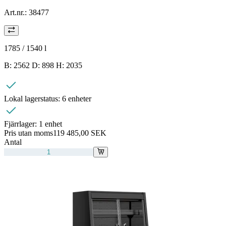
Art.nr.:
38477
1785 / 1540
l
B: 2562 D: 898 H: 2035
Lokal lagerstatus:
6 enheter
Fjärrlager:
1 enhet
Pris utan moms
119 485,00 SEK
Antal