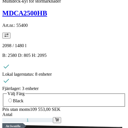
Multideck-kyl för stormarknader
MDCA2500HB
Art.nr.:
55400
2098 / 1480
l
B: 2580 D: 805 H: 2095
Lokal lagerstatus:
8 enheter
Fjärrlager:
3 enheter
Välj Färg
Black
Pris utan moms
109 553,00 SEK
Antal
Att beställa