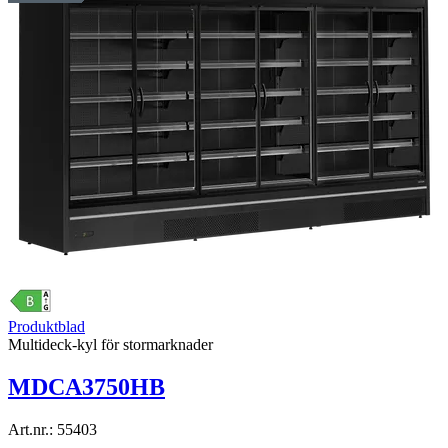
Produktblad
Multideck-kyl för stormarknader
MDCA3750HB
Art.nr.:
55403