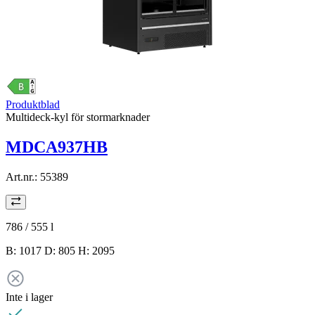
Produktblad
Multideck-kyl för stormarknader
MDCA937HB
Art.nr.:
55389
786 / 555
l
B: 1017 D: 805 H: 2095
Inte i lager