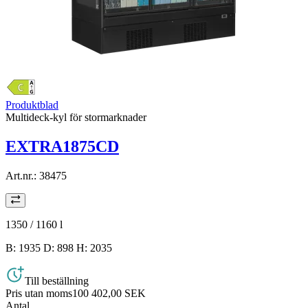
Produktblad
Multideck-kyl för stormarknader
EXTRA1875CD
Art.nr.:
38475
1350 / 1160
l
B: 1935 D: 898 H: 2035
Till beställning
Pris utan moms
100 402,00 SEK
Antal