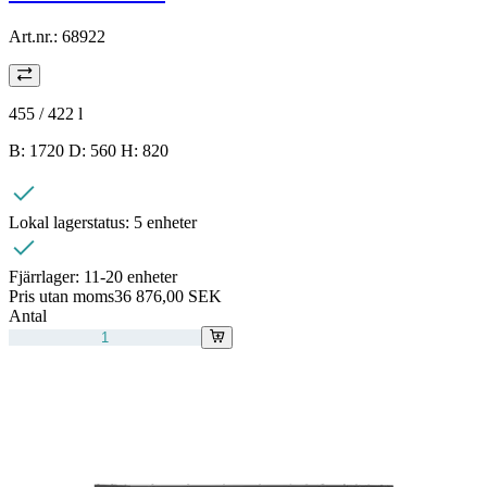
Art.nr.:
68922
455 / 422
l
B: 1720 D: 560 H: 820
Lokal lagerstatus:
5 enheter
Fjärrlager:
11-20 enheter
Pris utan moms
36 876,00 SEK
Antal