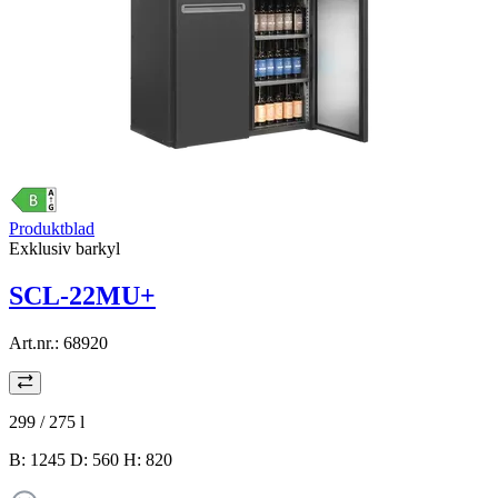
Produktblad
Exklusiv barkyl
SCL-22MU+
Art.nr.:
68920
299 / 275
l
B: 1245 D: 560 H: 820