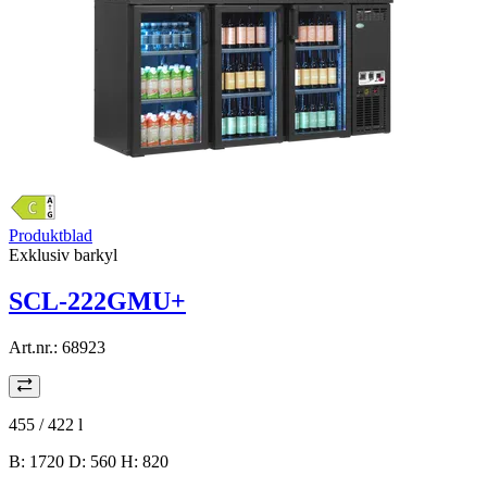
Produktblad
Exklusiv barkyl
SCL-222GMU+
Art.nr.:
68923
455 / 422
l
B: 1720 D: 560 H: 820