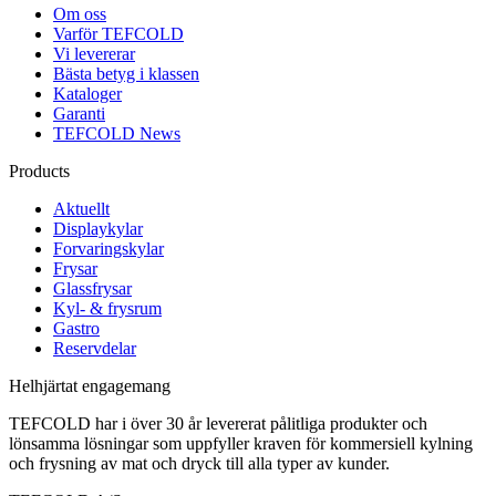
Om oss
Varför TEFCOLD
Vi levererar
Bästa betyg i klassen
Kataloger
Garanti
TEFCOLD News
Products
Aktuellt
Displaykylar
Forvaringskylar
Frysar
Glassfrysar
Kyl- & frysrum
Gastro
Reservdelar
Helhjärtat engagemang
TEFCOLD har i över 30 år levererat pålitliga produkter och
lönsamma lösningar som uppfyller kraven för kommersiell kylning
och frysning av mat och dryck till alla typer av kunder.