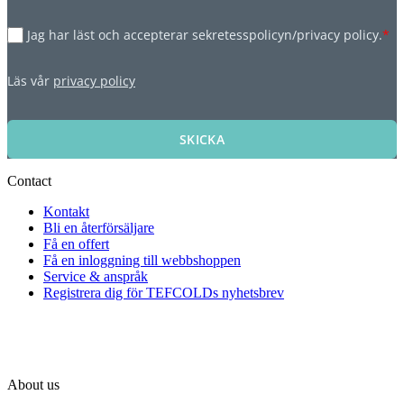
Jag har läst och accepterar sekretesspolicyn/privacy policy.
*
Läs vår
privacy policy
SKICKA
Contact
Kontakt
Bli en återförsäljare
Få en offert
Få en inloggning till webbshoppen
Service & anspråk
Registrera dig för TEFCOLDs nyhetsbrev
About us