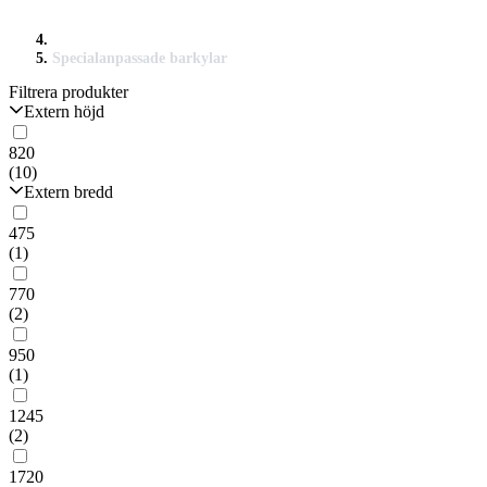
Specialanpassade barkylar
Filtrera produkter
Extern höjd
820
(10)
Extern bredd
475
(1)
770
(2)
950
(1)
1245
(2)
1720