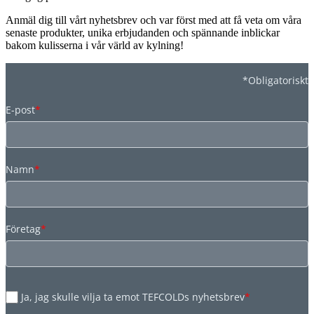
Anmäl dig till vårt nyhetsbrev och var först med att få veta om våra
senaste produkter, unika erbjudanden och spännande inblickar
bakom kulisserna i vår värld av kylning!
*Obligatoriskt
E-post
*
Namn
*
Företag
*
Ja, jag skulle vilja ta emot TEFCOLDs nyhetsbrev
*