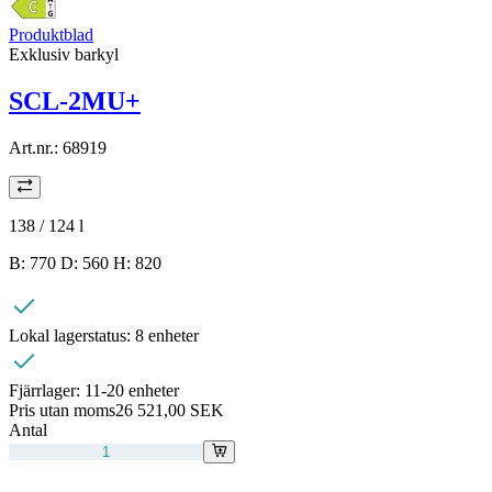
Produktblad
Exklusiv barkyl
SCL-2MU+
Art.nr.:
68919
138 / 124
l
B: 770 D: 560 H: 820
Lokal lagerstatus:
8 enheter
Fjärrlager:
11-20 enheter
Pris utan moms
26 521,00 SEK
Antal