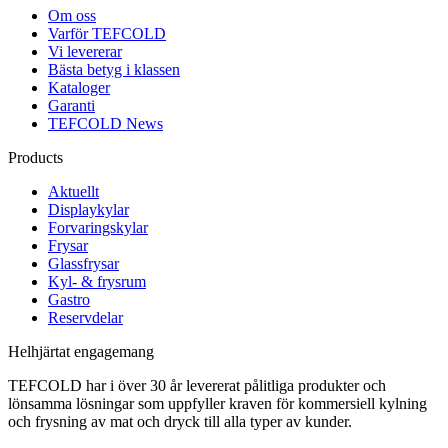
Om oss
Varför TEFCOLD
Vi levererar
Bästa betyg i klassen
Kataloger
Garanti
TEFCOLD News
Products
Aktuellt
Displaykylar
Forvaringskylar
Frysar
Glassfrysar
Kyl- & frysrum
Gastro
Reservdelar
Helhjärtat engagemang
TEFCOLD har i över 30 år levererat pålitliga produkter och
lönsamma lösningar som uppfyller kraven för kommersiell kylning
och frysning av mat och dryck till alla typer av kunder.