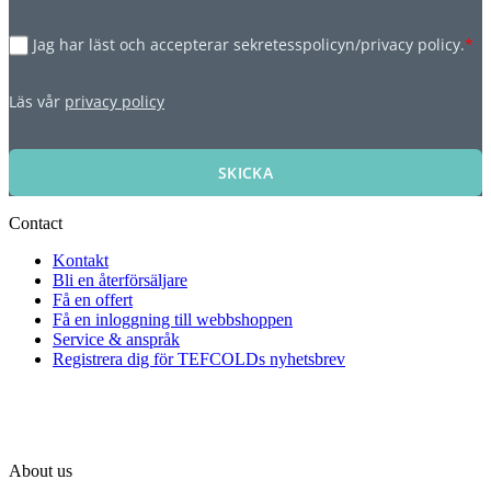
Jag har läst och accepterar sekretesspolicyn/privacy policy.
*
Läs vår
privacy policy
SKICKA
Contact
Kontakt
Bli en återförsäljare
Få en offert
Få en inloggning till webbshoppen
Service & anspråk
Registrera dig för TEFCOLDs nyhetsbrev
About us