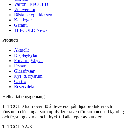
Varför TEFCOLD
Vi levererar
Bästa betyg i klassen
Kataloger
Garanti
TEFCOLD News
Products
Aktuellt
Displaykylar
Forvaringskylar
Frysar
Glassfrysar
Kyl- & frysrum
Gastro
Reservdelar
Helhjärtat engagemang
TEFCOLD har i över 30 år levererat pålitliga produkter och
lönsamma lösningar som uppfyller kraven för kommersiell kylning
och frysning av mat och dryck till alla typer av kunder.
TEFCOLD A/S