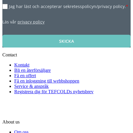
Jag har läst och accepterar sekretesspolicyn/privacy policy.
*
Läs vår
privacy policy
SKICKA
Contact
Kontakt
Bli en återförsäljare
Få en offert
Få en inloggning till webbshoppen
Service & anspråk
Registrera dig för TEFCOLDs nyhetsbrev
About us
Om oss