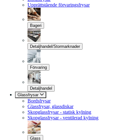
Upprättstående förvaringsfrysar
Bageri
Detaljhandel/Stormarknader
Förvaring
Detaljhandel
Glassfrysar
Bordsfrysar
Glassfrysar, glassdiskar
Skopglassfrysar - statisk kylning
Skopglassfrysar - ventilerad kylning
Glass