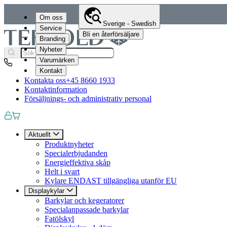
Om oss
Sverige - Swedish
Service
Bli en återförsäljare
Branding
Nyheter
Varumärken
Kontakt
Kontakta oss
+45 8660 1933
Kontaktinformation
Försäljnings- och administrativ personal
Aktuellt
Produktnyheter
Specialerbjudanden
Energieffektiva skåp
Helt i svart
Kylare ENDAST tillgängliga utanför EU
Displaykylar
Barkylar och kegeratorer
Specialanpassade barkylar
Fatölskyl