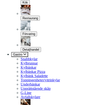
Kök
Restaurang
Förvaring
Detaljhandel
Gastro
Snabbkylar
Kylbrunnar
Kylbänkar
Kylbänkar Pizza
Kylbänk Saladette
Toppingenheter/vitrinkylar
Underbänkar
Upprättstående skåp
G-Line
Avfallskylare