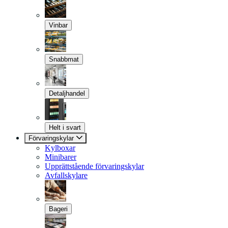
Vinbar
Snabbmat
Detaljhandel
Helt i svart
Förvaringskylar
Kylboxar
Minibarer
Upprättstående förvaringskylar
Avfallskylare
Bageri