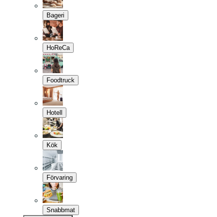
Bageri
HoReCa
Foodtruck
Hotell
Kök
Förvaring
Snabbmat