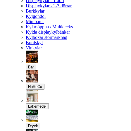
Displaykylar - 1 dörr
Displaykylar - 2-3 dörrar
Burkkylar
Kylgondol
Minibarer
Kylar öppna / Multidecks
Kylda displaykylbänkar
Kylboxar stormarknad
Bordskyl
Vinkylar
Bar
HoReCa
Läkemedel
Dryck