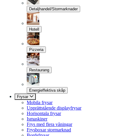
Detaljhandel/Stormarknader
Hotell
Pizzeria
Restaurang
Energieffektiva skåp
Frysar
Mobila frysar
Upprättstående displayfrysar
Horisontala frysar
Ismaskiner
Frys med flera våningar
Frysboxar stormarknad
Bordsfrysar