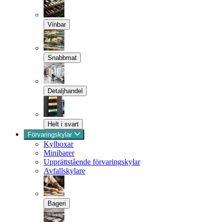
Vinbar
Snabbmat
Detaljhandel
Helt i svart
Förvaringskylar
Kylboxar
Minibarer
Upprättstående förvaringskylar
Avfallskylare
Bageri