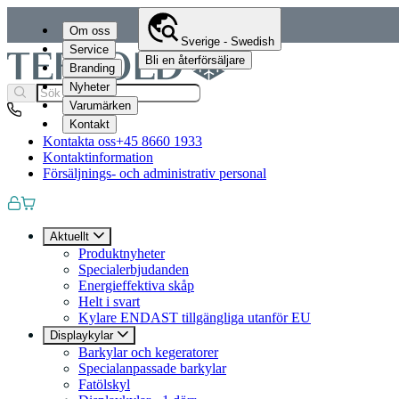
Om oss
Sverige - Swedish
Service
Bli en återförsäljare
Branding
Nyheter
Varumärken
Kontakt
Kontakta oss
+45 8660 1933
Kontaktinformation
Försäljnings- och administrativ personal
Aktuellt
Produktnyheter
Specialerbjudanden
Energieffektiva skåp
Helt i svart
Kylare ENDAST tillgängliga utanför EU
Displaykylar
Barkylar och kegeratorer
Specialanpassade barkylar
Fatölskyl