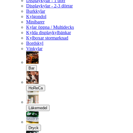
Displaykylar - 1 dörr
Displaykylar - 2-3 dörrar
Burkkylar
Kylgondol
Minibarer
Kylar öppna / Multidecks
Kylda displaykylbänkar
Kylboxar stormarknad
Bordskyl
Vinkylar
Bar
HoReCa
Läkemedel
Dryck