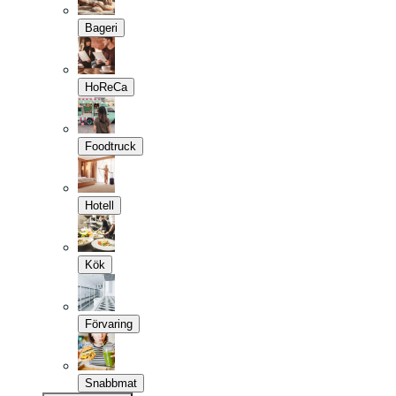
Bageri
HoReCa
Foodtruck
Hotell
Kök
Förvaring
Snabbmat