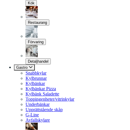
Kök
Restaurang
Förvaring
Detaljhandel
Gastro
Snabbkylar
Kylbrunnar
Kylbänkar
Kylbänkar Pizza
Kylbänk Saladette
Toppingenheter/vitrinkylar
Underbänkar
Upprättstående skåp
G-Line
Avfallskylare