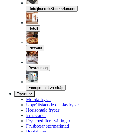
Detaljhandel/Stormarknader
Hotell
Pizzeria
Restaurang
Energieffektiva skåp
Frysar
Mobila frysar
Upprättstående displayfrysar
Horisontala frysar
Ismaskiner
Frys med flera våningar
Frysboxar stormarknad
Bordsfrysar