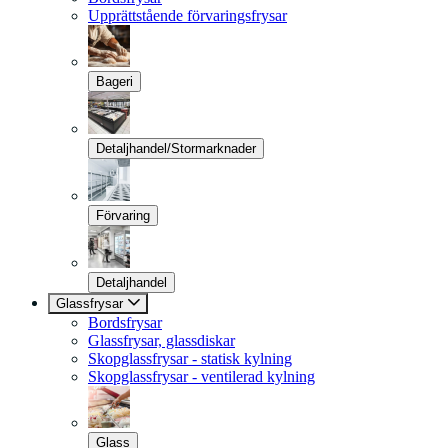
Upprättstående förvaringsfrysar
Bageri
Detaljhandel/Stormarknader
Förvaring
Detaljhandel
Glassfrysar
Bordsfrysar
Glassfrysar, glassdiskar
Skopglassfrysar - statisk kylning
Skopglassfrysar - ventilerad kylning
Glass