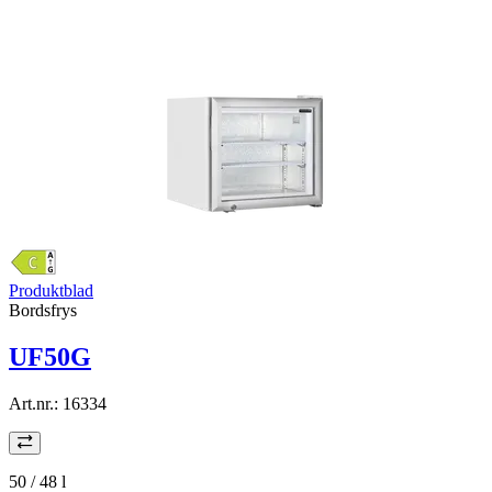
Produktblad
Bordsfrys
UF50G
Art.nr.:
16334
50 / 48
l