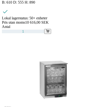
B: 610 D: 555 H: 890
Lokal lagerstatus:
50+ enheter
Pris utan moms
10 616,00 SEK
Antal