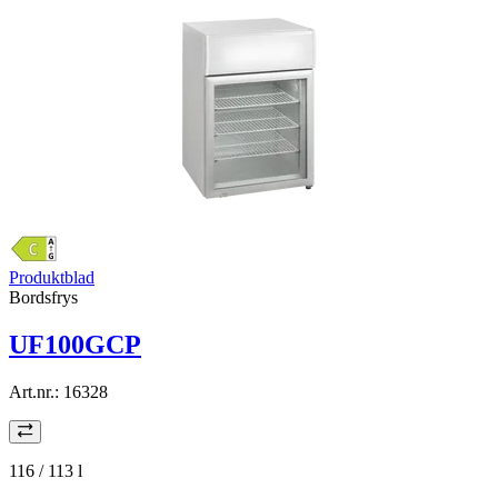
Produktblad
Bordsfrys
UF100GCP
Art.nr.:
16328
116 / 113
l