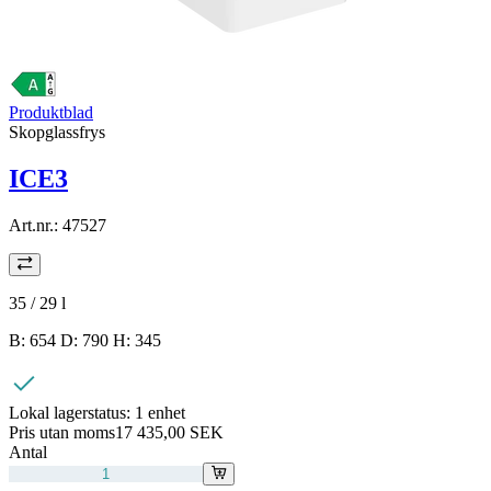
Produktblad
Skopglassfrys
ICE3
Art.nr.:
47527
35 / 29
l
B: 654 D: 790 H: 345
Lokal lagerstatus:
1 enhet
Pris utan moms
17 435,00 SEK
Antal