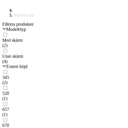
Bordsfrysar
Filtrera produkter
Modell/typ
Med skärm
(2)
Utan skärm
(4)
Extern höjd
345
(2)
520
(1)
657
(1)
670