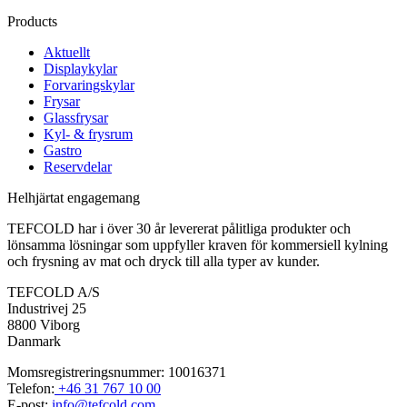
Products
Aktuellt
Displaykylar
Forvaringskylar
Frysar
Glassfrysar
Kyl- & frysrum
Gastro
Reservdelar
Helhjärtat engagemang
TEFCOLD har i över 30 år levererat pålitliga produkter och
lönsamma lösningar som uppfyller kraven för kommersiell kylning
och frysning av mat och dryck till alla typer av kunder.
TEFCOLD A/S
Industrivej 25
8800 Viborg
Danmark
Momsregistreringsnummer: 10016371
Telefon:
+46 31 767 10 00
E-post:
info@tefcold.com