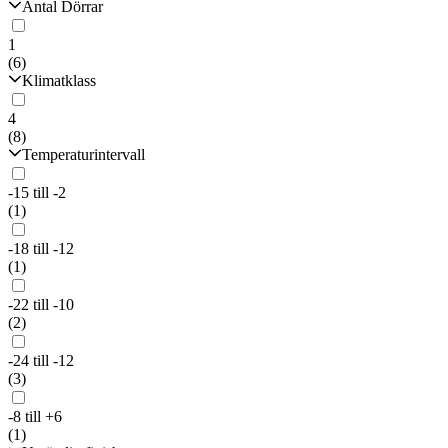
Antal Dörrar
1
(6)
Klimatklass
4
(8)
Temperaturintervall
-15 till -2
(1)
-18 till -12
(1)
-22 till -10
(2)
-24 till -12
(3)
-8 till +6
(1)