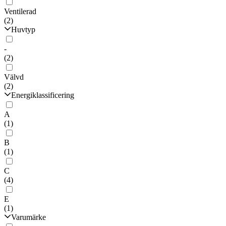
Ventilerad
(2)
Huvtyp
-
(2)
Välvd
(2)
Energiklassificering
A
(1)
B
(1)
C
(4)
E
(1)
Varumärke