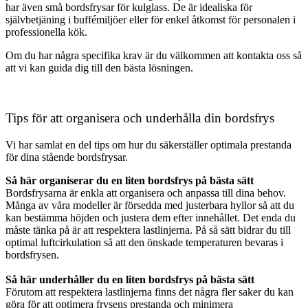
har även små bordsfrysar för kulglass. De är idealiska för
självbetjäning i buffémiljöer eller för enkel åtkomst för personalen i
professionella kök.
Om du har några specifika krav är du välkommen att kontakta oss så
att vi kan guida dig till den bästa lösningen.
Tips för att organisera och underhålla din bordsfrys
Vi har samlat en del tips om hur du säkerställer optimala prestanda
för dina stående bordsfrysar.
Så här organiserar du en liten bordsfrys på bästa sätt
Bordsfrysarna är enkla att organisera och anpassa till dina behov.
Många av våra modeller är försedda med justerbara hyllor så att du
kan bestämma höjden och justera dem efter innehållet. Det enda du
måste tänka på är att respektera lastlinjerna. På så sätt bidrar du till
optimal luftcirkulation så att den önskade temperaturen bevaras i
bordsfrysen.
Så här underhåller du en liten bordsfrys på bästa sätt
Förutom att respektera lastlinjerna finns det några fler saker du kan
göra för att optimera frysens prestanda och minimera