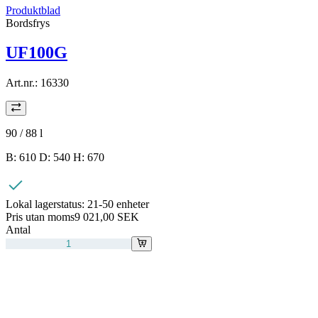
Produktblad
Bordsfrys
UF100G
Art.nr.:
16330
90 / 88
l
B: 610 D: 540 H: 670
Lokal lagerstatus:
21-50 enheter
Pris utan moms
9 021,00 SEK
Antal