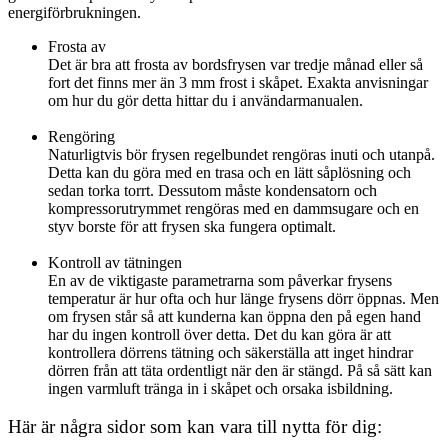
energiförbrukningen.
Frosta av
Det är bra att frosta av bordsfrysen var tredje månad eller så
fort det finns mer än 3 mm frost i skåpet. Exakta anvisningar
om hur du gör detta hittar du i användarmanualen.
Rengöring
Naturligtvis bör frysen regelbundet rengöras inuti och utanpå.
Detta kan du göra med en trasa och en lätt såplösning och
sedan torka torrt. Dessutom måste kondensatorn och
kompressorutrymmet rengöras med en dammsugare och en
styv borste för att frysen ska fungera optimalt.
Kontroll av tätningen
En av de viktigaste parametrarna som påverkar frysens
temperatur är hur ofta och hur länge frysens dörr öppnas. Men
om frysen står så att kunderna kan öppna den på egen hand
har du ingen kontroll över detta. Det du kan göra är att
kontrollera dörrens tätning och säkerställa att inget hindrar
dörren från att täta ordentligt när den är stängd. På så sätt kan
ingen varmluft tränga in i skåpet och orsaka isbildning.
Här är några sidor som kan vara till nytta för dig: