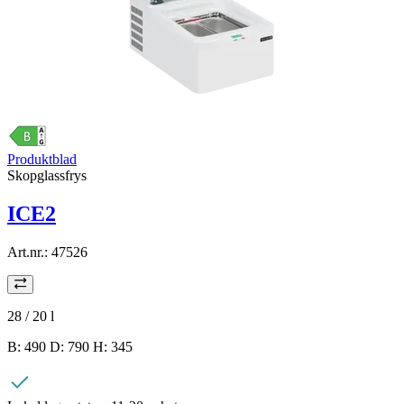
Produktblad
Skopglassfrys
ICE2
Art.nr.:
47526
28 / 20
l
B: 490 D: 790 H: 345