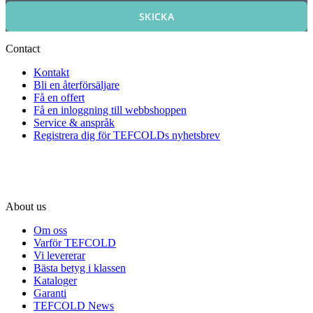
SKICKA
Contact
Kontakt
Bli en återförsäljare
Få en offert
Få en inloggning till webbshoppen
Service & anspråk
Registrera dig för TEFCOLDs nyhetsbrev
About us
Om oss
Varför TEFCOLD
Vi levererar
Bästa betyg i klassen
Kataloger
Garanti
TEFCOLD News