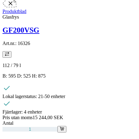
Produktblad
Glasfrys
GF200VSG
Art.nr.:
16326
112 / 79
l
B: 595 D: 525 H: 875
Lokal lagerstatus:
21-50 enheter
Fjärrlager:
4 enheter
Pris utan moms
15 244,00 SEK
Antal