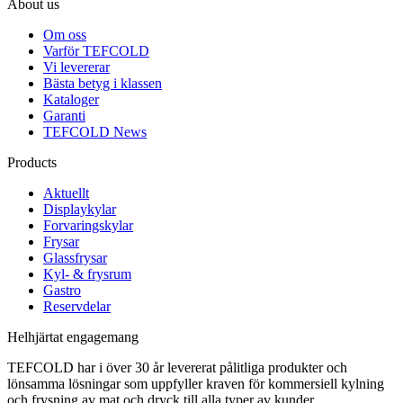
About us
Om oss
Varför TEFCOLD
Vi levererar
Bästa betyg i klassen
Kataloger
Garanti
TEFCOLD News
Products
Aktuellt
Displaykylar
Forvaringskylar
Frysar
Glassfrysar
Kyl- & frysrum
Gastro
Reservdelar
Helhjärtat engagemang
TEFCOLD har i över 30 år levererat pålitliga produkter och
lönsamma lösningar som uppfyller kraven för kommersiell kylning
och frysning av mat och dryck till alla typer av kunder.