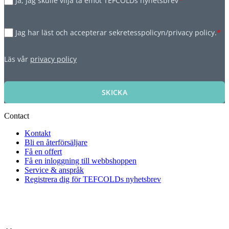
Ja, jag skulle vilja ta emot TEFCOLDs nyhetsbrev
*
Jag har läst och accepterar sekretesspolicyn/privacy policy.
*
Läs vår
privacy policy
SKICKA
Contact
Kontakt
Bli en återförsäljare
Få en offert
Få en inloggning till webbshoppen
Service & anspråk
Registrera dig för TEFCOLDs nyhetsbrev