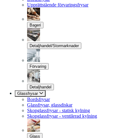
Upprättstående förvaringsfrysar
Bageri
Detaljhandel/Stormarknader
Förvaring
Detaljhandel
Glassfrysar
Bordsfrysar
Glassfrysar, glassdiskar
Skopglassfrysar - statisk kylning
Skopglassfrysar - ventilerad kylning
Glass