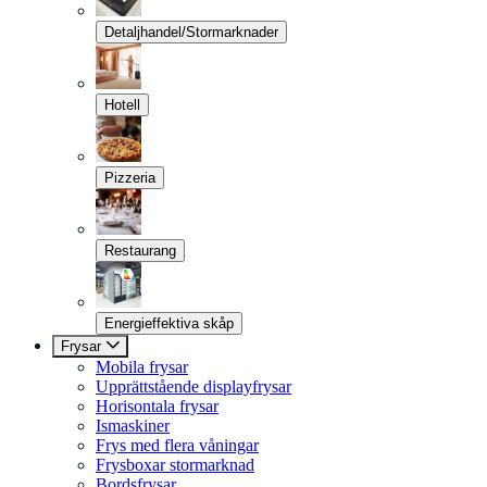
Detaljhandel/Stormarknader
Hotell
Pizzeria
Restaurang
Energieffektiva skåp
Frysar
Mobila frysar
Upprättstående displayfrysar
Horisontala frysar
Ismaskiner
Frys med flera våningar
Frysboxar stormarknad
Bordsfrysar