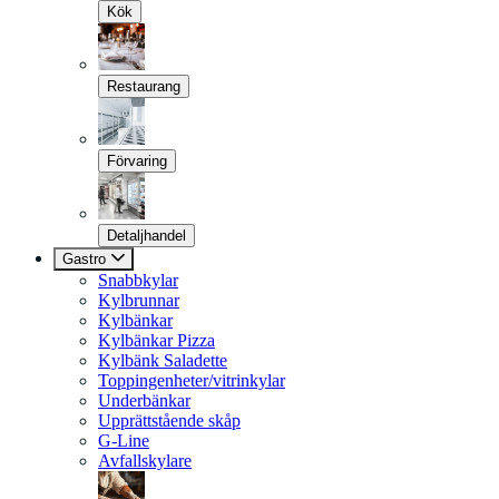
Kök
Restaurang
Förvaring
Detaljhandel
Gastro
Snabbkylar
Kylbrunnar
Kylbänkar
Kylbänkar Pizza
Kylbänk Saladette
Toppingenheter/vitrinkylar
Underbänkar
Upprättstående skåp
G-Line
Avfallskylare