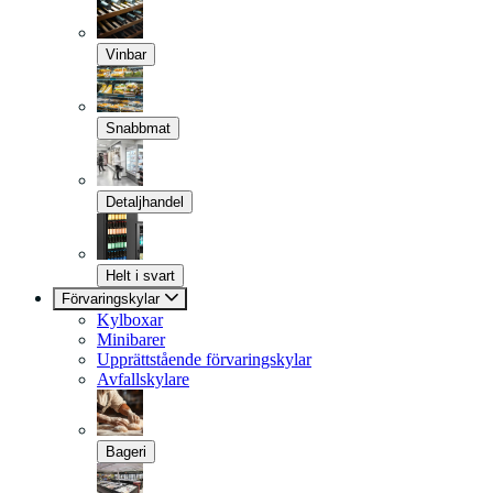
Vinbar
Snabbmat
Detaljhandel
Helt i svart
Förvaringskylar
Kylboxar
Minibarer
Upprättstående förvaringskylar
Avfallskylare
Bageri