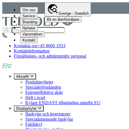
Om oss
Sverige - Swedish
Service
Bli en återförsäljare
Branding
Nyheter
Varumärken
Kontakt
Kontakta oss
+45 8660 1933
Kontaktinformation
Försäljnings- och administrativ personal
Aktuellt
Produktnyheter
Specialerbjudanden
Energieffektiva skåp
Helt i svart
Kylare ENDAST tillgängliga utanför EU
Displaykylar
Barkylar och kegeratorer
Specialanpassade barkylar
Fatölskyl