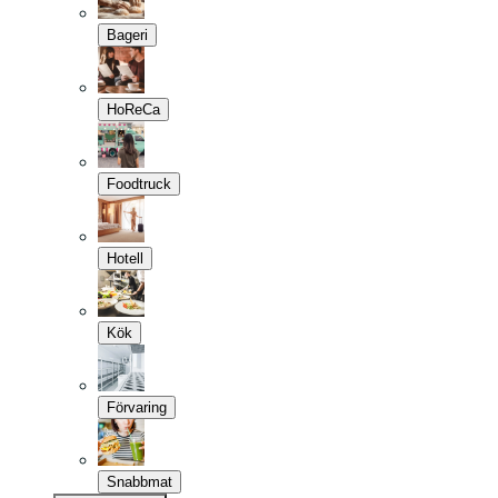
Bageri
HoReCa
Foodtruck
Hotell
Kök
Förvaring
Snabbmat