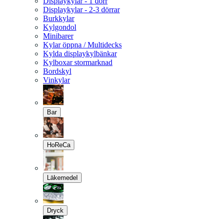
Displaykylar - 1 dörr
Displaykylar - 2-3 dörrar
Burkkylar
Kylgondol
Minibarer
Kylar öppna / Multidecks
Kylda displaykylbänkar
Kylboxar stormarknad
Bordskyl
Vinkylar
Bar
HoReCa
Läkemedel
Dryck