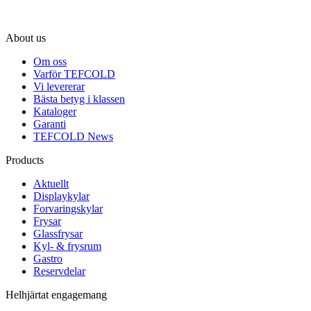
About us
Om oss
Varför TEFCOLD
Vi levererar
Bästa betyg i klassen
Kataloger
Garanti
TEFCOLD News
Products
Aktuellt
Displaykylar
Forvaringskylar
Frysar
Glassfrysar
Kyl- & frysrum
Gastro
Reservdelar
Helhjärtat engagemang