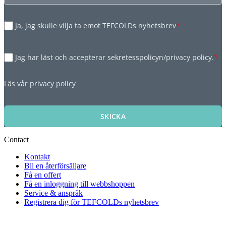
Ja, jag skulle vilja ta emot TEFCOLDs nyhetsbrev
*
Jag har läst och accepterar sekretesspolicyn/privacy policy.
*
Läs vår
privacy policy
SKICKA
Contact
Kontakt
Bli en återförsäljare
Få en offert
Få en inloggning till webbshoppen
Service & anspråk
Registrera dig för TEFCOLDs nyhetsbrev