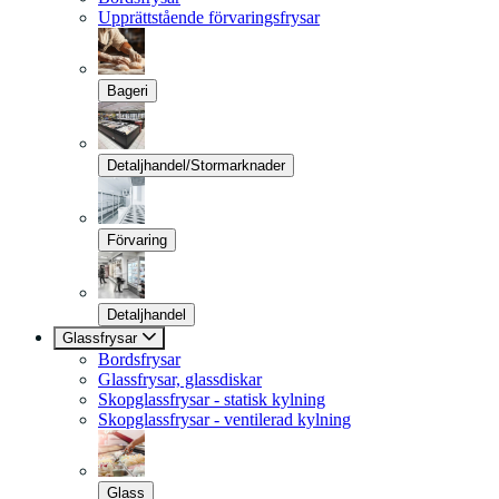
Upprättstående förvaringsfrysar
Bageri
Detaljhandel/Stormarknader
Förvaring
Detaljhandel
Glassfrysar
Bordsfrysar
Glassfrysar, glassdiskar
Skopglassfrysar - statisk kylning
Skopglassfrysar - ventilerad kylning
Glass