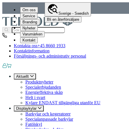
Om oss
Sverige - Swedish
Service
Bli en återförsäljare
Branding
Nyheter
Varumärken
Kontakt
Kontakta oss
+45 8660 1933
Kontaktinformation
Försäljnings- och administrativ personal
Aktuellt
Produktnyheter
Specialerbjudanden
Energieffektiva skåp
Helt i svart
Kylare ENDAST tillgängliga utanför EU
Displaykylar
Barkylar och kegeratorer
Specialanpassade barkylar
Fatölskyl