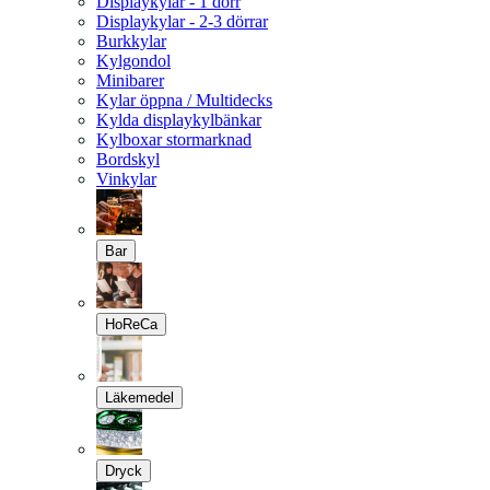
Displaykylar - 1 dörr
Displaykylar - 2-3 dörrar
Burkkylar
Kylgondol
Minibarer
Kylar öppna / Multidecks
Kylda displaykylbänkar
Kylboxar stormarknad
Bordskyl
Vinkylar
Bar
HoReCa
Läkemedel
Dryck