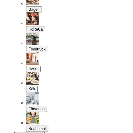
Bageri
HoReCa
Foodtruck
Hotell
Kök
Förvaring
Snabbmat