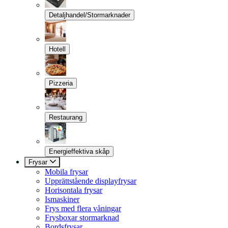
Detaljhandel/Stormarknader
Hotell
Pizzeria
Restaurang
Energieffektiva skåp
Frysar
Mobila frysar
Upprättstående displayfrysar
Horisontala frysar
Ismaskiner
Frys med flera våningar
Frysboxar stormarknad
Bordsfrysar