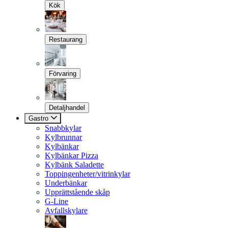
Kök
Restaurang
Förvaring
Detaljhandel
Gastro
Snabbkylar
Kylbrunnar
Kylbänkar
Kylbänkar Pizza
Kylbänk Saladette
Toppingenheter/vitrinkylar
Underbänkar
Upprättstående skåp
G-Line
Avfallskylare