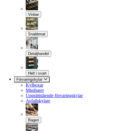
Vinbar
Snabbmat
Detaljhandel
Helt i svart
Förvaringskylar
Kylboxar
Minibarer
Upprättstående förvaringskylar
Avfallskylare
Bageri