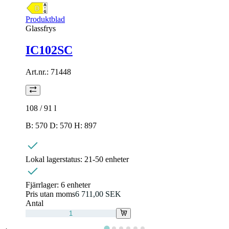
Produktblad
Glassfrys
IC102SC
Art.nr.:
71448
108 / 91
l
B: 570 D: 570 H: 897
Lokal lagerstatus:
21-50 enheter
Fjärrlager:
6 enheter
Pris utan moms
6 711,00 SEK
Antal