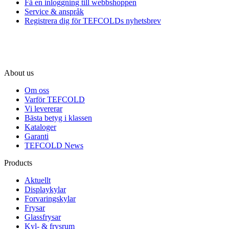
Få en inloggning till webbshoppen
Service & anspråk
Registrera dig för TEFCOLDs nyhetsbrev
About us
Om oss
Varför TEFCOLD
Vi levererar
Bästa betyg i klassen
Kataloger
Garanti
TEFCOLD News
Products
Aktuellt
Displaykylar
Forvaringskylar
Frysar
Glassfrysar
Kyl- & frysrum