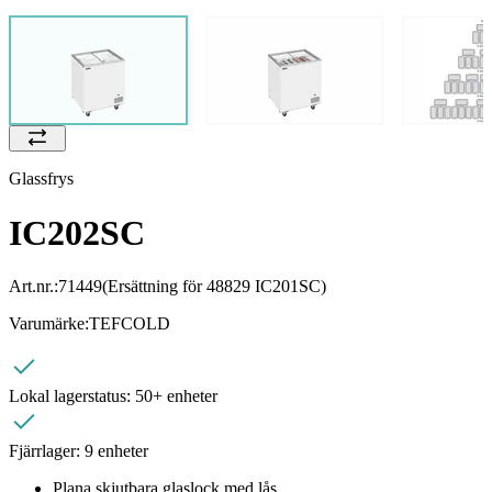
Glassfrys
IC202SC
Art.nr.:
71449
(Ersättning för 48829 IC201SC)
Varumärke:
TEFCOLD
Lokal lagerstatus:
50+ enheter
Fjärrlager:
9 enheter
Plana skjutbara glaslock med lås