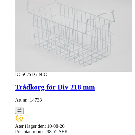
IC-SC/SD / NIC
Trådkorg för Div 218 mm
Art.nr.:
14733
Åter i lager den:
10-08-26
Pris utan moms
298,55 SEK