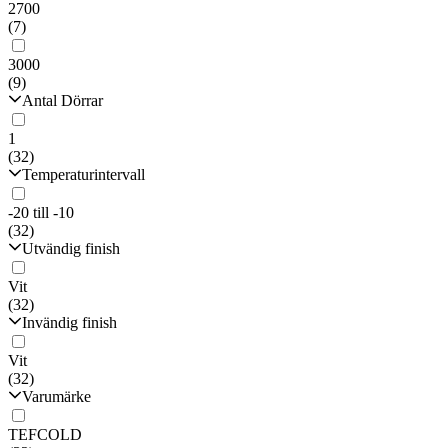
2700
(7)
3000
(9)
Antal Dörrar
1
(32)
Temperaturintervall
-20 till -10
(32)
Utvändig finish
Vit
(32)
Invändig finish
Vit
(32)
Varumärke
TEFCOLD