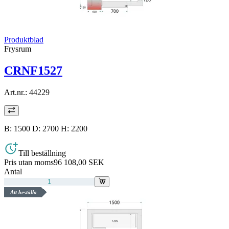
Produktblad
Frysrum
CRNF1527
Art.nr.:
44229
B: 1500 D: 2700 H: 2200
Till beställning
Pris utan moms
96 108,00 SEK
Antal
Att beställa