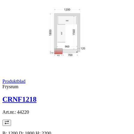
Produktblad
Frysrum
CRNF1218
Art.nr.:
44220
B: 1200 D: 1800 H: 2200