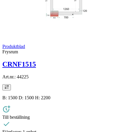
Produktblad
Frysrum
CRNF1515
Art.nr.:
44225
B: 1500 D: 1500 H: 2200
Till beställning
Fjärrlager:
1 enhet