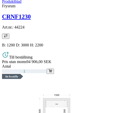
Produktblad
Frysrum
CRNF1230
Art.nr.:
44224
B: 1200 D: 3000 H: 2200
Till beställning
Pris utan moms
94 906,00 SEK
Antal
Att beställa