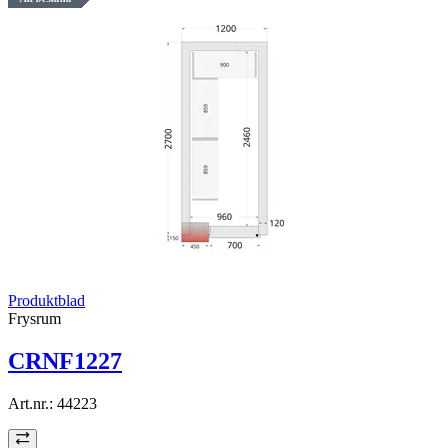
Produktblad
Frysrum
CRNF1227
Art.nr.:
44223