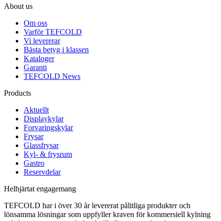
About us
Om oss
Varför TEFCOLD
Vi levererar
Bästa betyg i klassen
Kataloger
Garanti
TEFCOLD News
Products
Aktuellt
Displaykylar
Forvaringskylar
Frysar
Glassfrysar
Kyl- & frysrum
Gastro
Reservdelar
Helhjärtat engagemang
TEFCOLD har i över 30 år levererat pålitliga produkter och
lönsamma lösningar som uppfyller kraven för kommersiell kylning