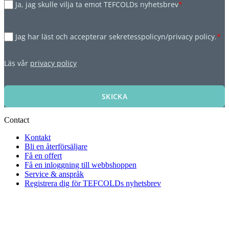
Ja, jag skulle vilja ta emot TEFCOLDs nyhetsbrev
*
Jag har läst och accepterar sekretesspolicyn/privacy policy.
*
Läs vår
privacy policy
SKICKA
Contact
Kontakt
Bli en återförsäljare
Få en offert
Få en inloggning till webbshoppen
Service & anspråk
Registrera dig för TEFCOLDs nyhetsbrev