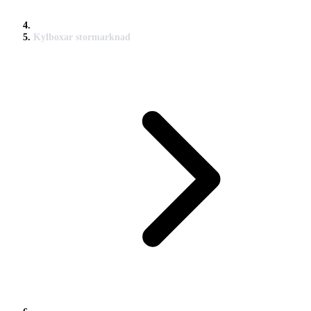
Kylboxar stormarknad