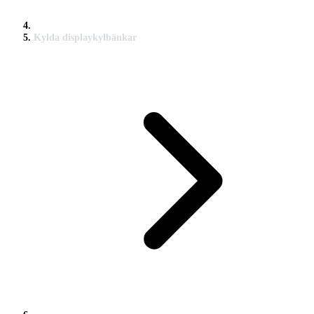
Kylda displaykylbänkar