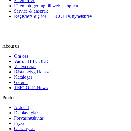
Få en offert
Få en inloggning till webbshoppen
Service & anspråk
Registrera dig för TEFCOLDs nyhetsbrev
About us
Om oss
Varför TEFCOLD
Vi levererar
Bästa betyg i klassen
Kataloger
Garanti
TEFCOLD News
Products
Aktuellt
Displaykylar
Forvaringskylar
Frysar
Glassfrysar