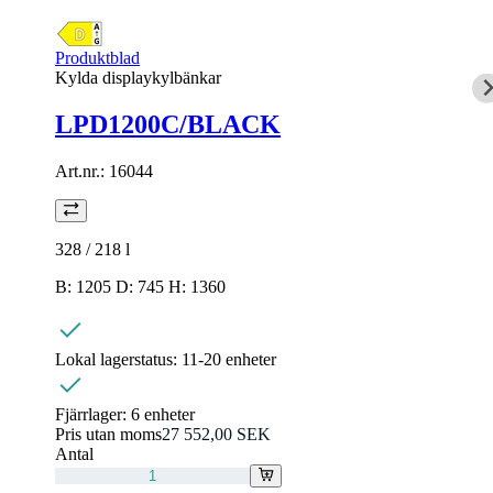
Produktblad
Kylda displaykylbänkar
LPD1200C/BLACK
Art.nr.:
16044
328 / 218
l
B: 1205 D: 745 H: 1360
Lokal lagerstatus:
11-20 enheter
Fjärrlager:
6 enheter
Pris utan moms
27 552,00 SEK
Antal