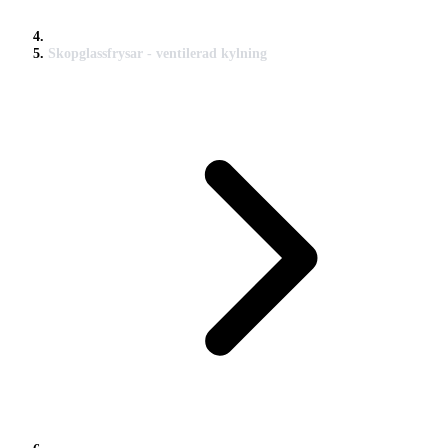
Skopglassfrysar - ventilerad kylning