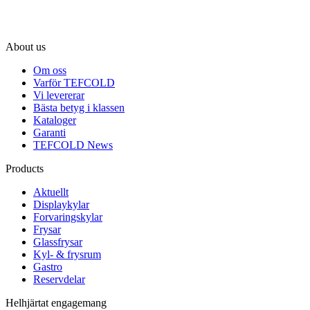
About us
Om oss
Varför TEFCOLD
Vi levererar
Bästa betyg i klassen
Kataloger
Garanti
TEFCOLD News
Products
Aktuellt
Displaykylar
Forvaringskylar
Frysar
Glassfrysar
Kyl- & frysrum
Gastro
Reservdelar
Helhjärtat engagemang