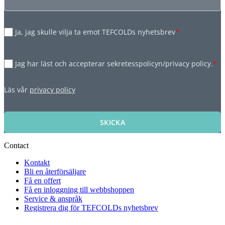
Ja, jag skulle vilja ta emot TEFCOLDs nyhetsbrev
*
Jag har läst och accepterar sekretesspolicyn/privacy policy.
*
Läs vår
privacy policy
SKICKA
Contact
Kontakt
Bli en återförsäljare
Få en offert
Få en inloggning till webbshoppen
Service & anspråk
Registrera dig för TEFCOLDs nyhetsbrev