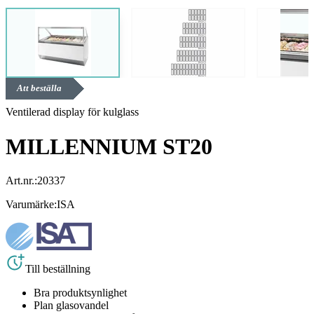
Att beställa
Ventilerad display för kulglass
MILLENNIUM ST20
Art.nr.:
20337
Varumärke:
ISA
Till beställning
Bra produktsynlighet
Plan glasovandel