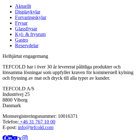
Aktuellt
Displaykylar
Forvaringskylar
Frysar
Glassfrysar
Kyl- & frysrum
Gastro
Reservdelar
Helhjärtat engagemang
TEFCOLD har i över 30 år levererat pålitliga produkter och
lönsamma lösningar som uppfyller kraven för kommersiell kylning
och frysning av mat och dryck till alla typer av kunder.
TEFCOLD A/S
Industrivej 25
8800 Viborg
Danmark
Momsregistreringsnummer: 10016371
Telefon:
+46 31 767 10 00
E-post:
info@tefcold.com