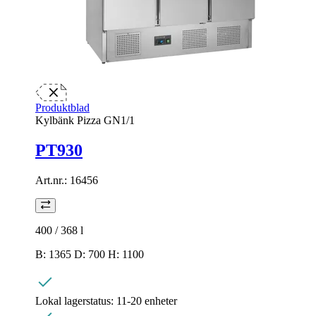
Produktblad
Kylbänk Pizza GN1/1
PT930
Art.nr.:
16456
400 / 368
l
B: 1365 D: 700 H: 1100
Lokal lagerstatus:
11-20 enheter