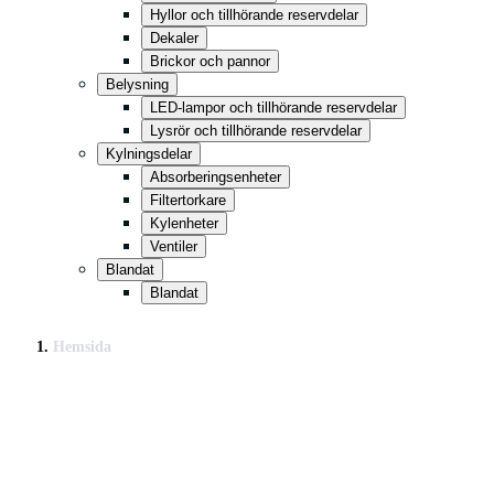
Hyllor och tillhörande reservdelar
Dekaler
Brickor och pannor
Belysning
LED-lampor och tillhörande reservdelar
Lysrör och tillhörande reservdelar
Kylningsdelar
Absorberingsenheter
Filtertorkare
Kylenheter
Ventiler
Blandat
Blandat
Hemsida