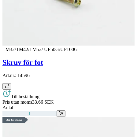
TM32/TM42/TM52/ UF50G/UF100G
Skruv för fot
Art.nr.:
14596
Till beställning
Pris utan moms
33,66 SEK
Antal
Att beställa