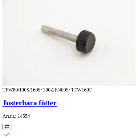
TFW80/100S/160S/ 300-2F/400S/ TFW160F
Justerbara fötter
Art.nr.:
14554