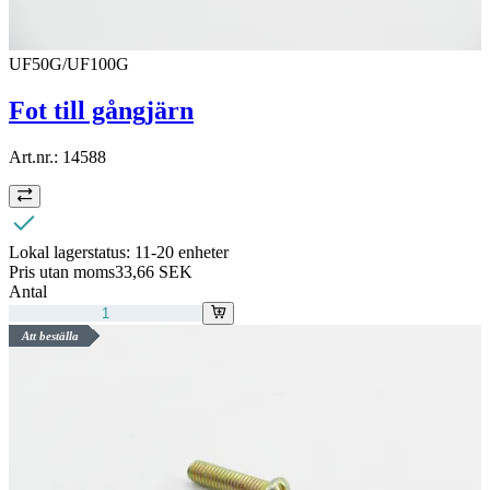
UF50G/UF100G
Fot till gångjärn
Art.nr.:
14588
Lokal lagerstatus:
11-20 enheter
Pris utan moms
33,66 SEK
Antal
Att beställa