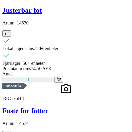
Justerbar fot
Art.nr.:
14570
Lokal lagerstatus:
50+ enheter
Fjärrlager:
50+ enheter
Pris utan moms
74,50 SEK
Antal
Att beställa
FSC175H-I
Fäste för fötter
Art.nr.:
14574