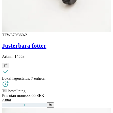
TFW370/360-2
Justerbara fötter
Art.nr.:
14553
Lokal lagerstatus:
7 enheter
Till beställning
Pris utan moms
33,66 SEK
Antal