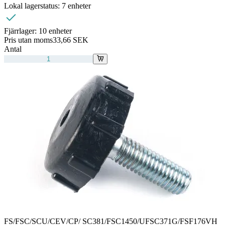
Lokal lagerstatus:
7 enheter
Fjärrlager:
10 enheter
Pris utan moms
33,66 SEK
Antal
FS/FSC/SCU/CEV/CP/ SC381/FSC1450/UFSC371G/FSF176VH