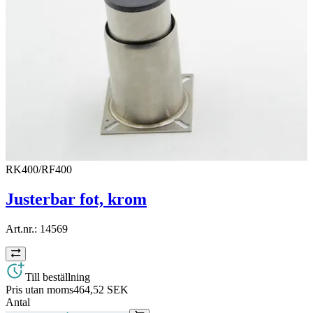
RK400/RF400
Justerbar fot, krom
Art.nr.:
14569
Till beställning
Pris utan moms
464,52 SEK
Antal