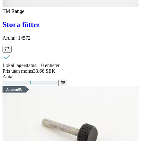
TM Range
Stora fötter
Art.nr.:
14572
Lokal lagerstatus:
10 enheter
Pris utan moms
33,66 SEK
Antal
Att beställa