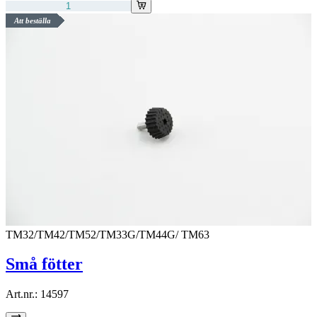
Att beställa
TM32/TM42/TM52/TM33G/TM44G/ TM63
Små fötter
Art.nr.:
14597