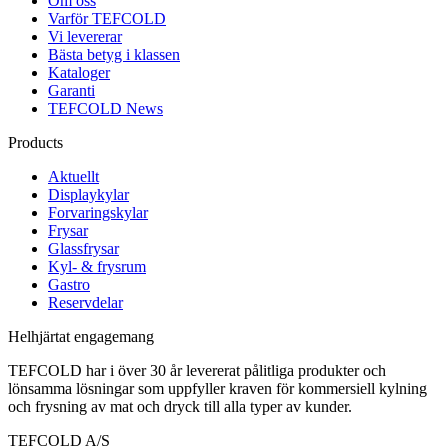
Om oss
Varför TEFCOLD
Vi levererar
Bästa betyg i klassen
Kataloger
Garanti
TEFCOLD News
Products
Aktuellt
Displaykylar
Forvaringskylar
Frysar
Glassfrysar
Kyl- & frysrum
Gastro
Reservdelar
Helhjärtat engagemang
TEFCOLD har i över 30 år levererat pålitliga produkter och
lönsamma lösningar som uppfyller kraven för kommersiell kylning
och frysning av mat och dryck till alla typer av kunder.
TEFCOLD A/S