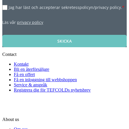
Jag har läst och accepterar sekretesspolicyn/privacy policy.
*
Läs vår
privacy policy
SKICKA
Contact
Kontakt
Bli en återförsäljare
Få en offert
Få en inloggning till webbshoppen
Service & anspråk
Registrera dig för TEFCOLDs nyhetsbrev
About us