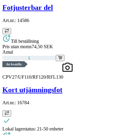
Fotjusterbar del
Art.nr.:
14586
Till beställning
Pris utan moms
74,50 SEK
Antal
Att beställa
CPV27/UF110/RF120/RFL130
Kort utjämningsfot
Art.nr.:
16784
Lokal lagerstatus:
21-50 enheter