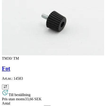
TM30/ TM
Fot
Art.nr.:
14583
Till beställning
Pris utan moms
33,66 SEK
Antal