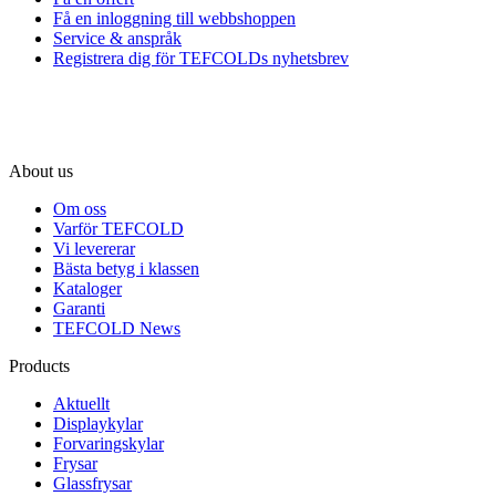
Få en inloggning till webbshoppen
Service & anspråk
Registrera dig för TEFCOLDs nyhetsbrev
About us
Om oss
Varför TEFCOLD
Vi levererar
Bästa betyg i klassen
Kataloger
Garanti
TEFCOLD News
Products
Aktuellt
Displaykylar
Forvaringskylar
Frysar
Glassfrysar