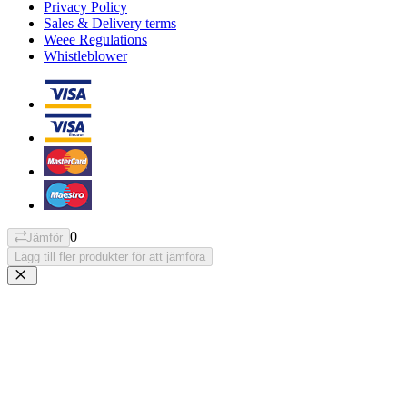
Privacy Policy
Sales & Delivery terms
Weee Regulations
Whistleblower
0
Jämför
Lägg till fler produkter för att jämföra