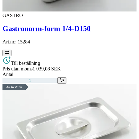
GASTRO
Gastronorm-form 1/4-D150
Art.nr.:
15284
Till beställning
Pris utan moms
1 039,08 SEK
Antal
Att beställa