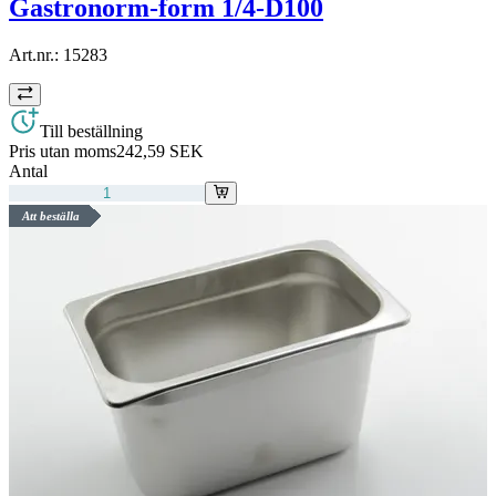
Gastronorm-form 1/4-D100
Art.nr.:
15283
Till beställning
Pris utan moms
242,59 SEK
Antal
Att beställa