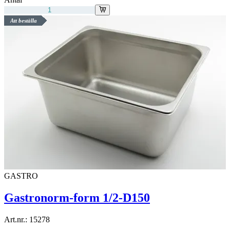
Att beställa
GASTRO
Gastronorm-form 1/2-D150
Art.nr.:
15278