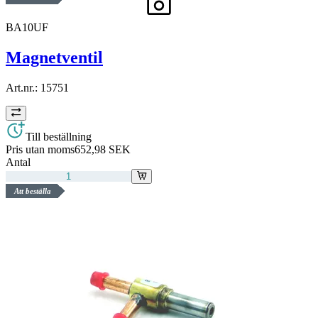
BA10UF
Magnetventil
Art.nr.:
15751
Till beställning
Pris utan moms
652,98 SEK
Antal
Att beställa