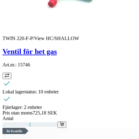
TWIN 220-F-P/View HC/SHALLOW
Ventil för het gas
Art.nr.:
15746
Lokal lagerstatus:
10 enheter
Fjärrlager:
2 enheter
Pris utan moms
725,18 SEK
Antal
Att beställa