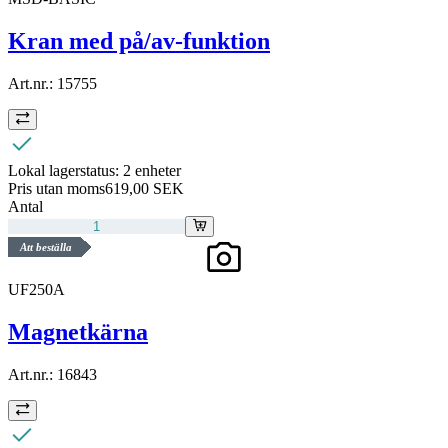
Kran med på/av-funktion
Art.nr.:
15755
Lokal lagerstatus:
2 enheter
Pris utan moms
619,00 SEK
Antal
Att beställa
UF250A
Magnetkärna
Art.nr.:
16843