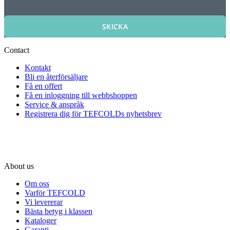
SKICKA
Contact
Kontakt
Bli en återförsäljare
Få en offert
Få en inloggning till webbshoppen
Service & anspråk
Registrera dig för TEFCOLDs nyhetsbrev
About us
Om oss
Varför TEFCOLD
Vi levererar
Bästa betyg i klassen
Kataloger
Garanti