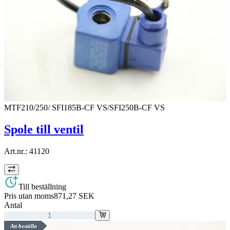
MTF210/250/ SFI185B-CF VS/SFI250B-CF VS
Spole till ventil
Art.nr.:
41120
Till beställning
Pris utan moms
871,27 SEK
Antal
Att beställa