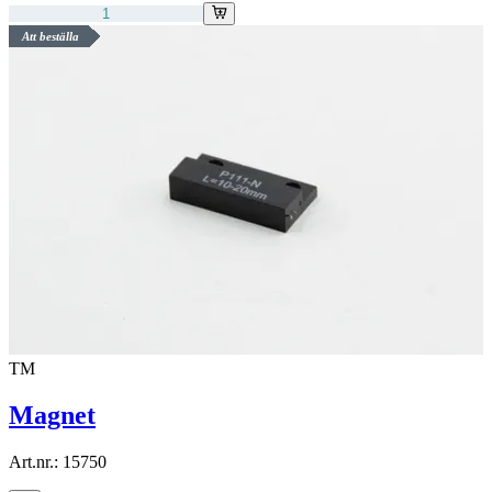
Att beställa
TM
Magnet
Art.nr.:
15750