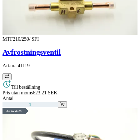
MTF210/250/ SFI
Avfrostningsventil
Art.nr.:
41119
Till beställning
Pris utan moms
623,21 SEK
Antal
Att beställa