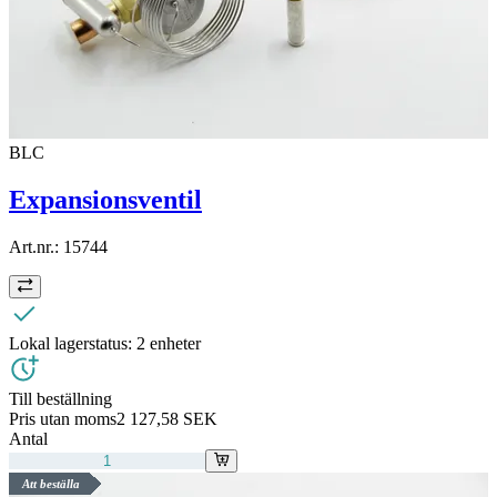
BLC
Expansionsventil
Art.nr.:
15744
Lokal lagerstatus:
2 enheter
Till beställning
Pris utan moms
2 127,58 SEK
Antal
Att beställa