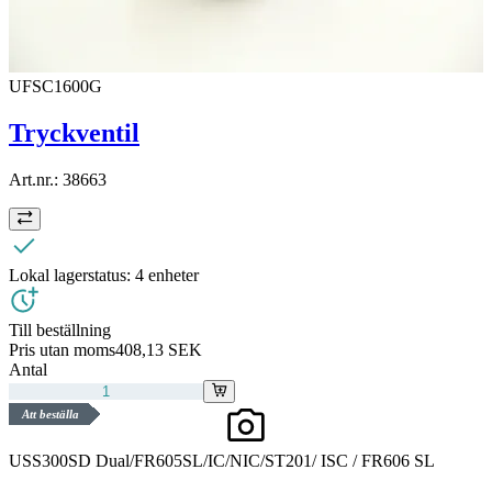
UFSC1600G
Tryckventil
Art.nr.:
38663
Lokal lagerstatus:
4 enheter
Till beställning
Pris utan moms
408,13 SEK
Antal
Att beställa
USS300SD Dual/FR605SL/IC/NIC/ST201/ ISC / FR606 SL