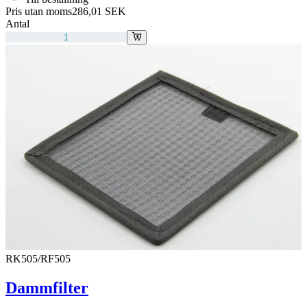
Pris utan moms
286,01 SEK
Antal
RK505/RF505
Dammfilter