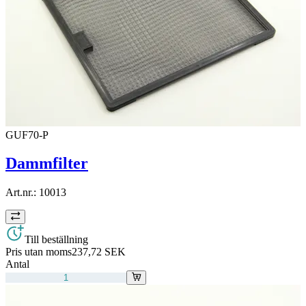
GUF70-P
Dammfilter
Art.nr.:
10013
Till beställning
Pris utan moms
237,72 SEK
Antal