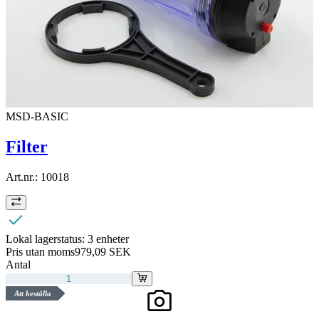
MSD-BASIC
Filter
Art.nr.:
10018
Lokal lagerstatus:
3 enheter
Pris utan moms
979,09 SEK
Antal
Att beställa