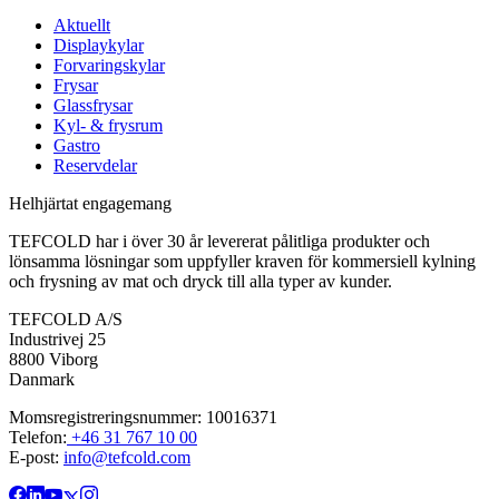
Aktuellt
Displaykylar
Forvaringskylar
Frysar
Glassfrysar
Kyl- & frysrum
Gastro
Reservdelar
Helhjärtat engagemang
TEFCOLD har i över 30 år levererat pålitliga produkter och
lönsamma lösningar som uppfyller kraven för kommersiell kylning
och frysning av mat och dryck till alla typer av kunder.
TEFCOLD A/S
Industrivej 25
8800 Viborg
Danmark
Momsregistreringsnummer: 10016371
Telefon:
+46 31 767 10 00
E-post:
info@tefcold.com