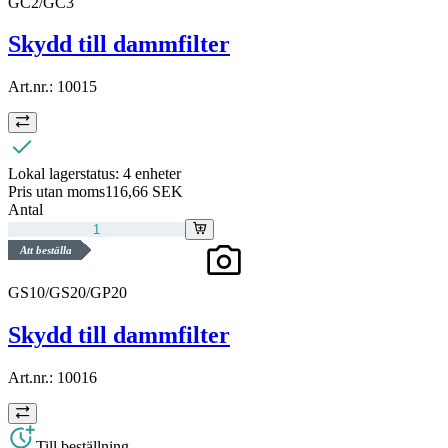
GC2/GC3
Skydd till dammfilter
Art.nr.:
10015
Lokal lagerstatus:
4 enheter
Pris utan moms
116,66 SEK
Antal
Att beställa
GS10/GS20/GP20
Skydd till dammfilter
Art.nr.:
10016
Till beställning