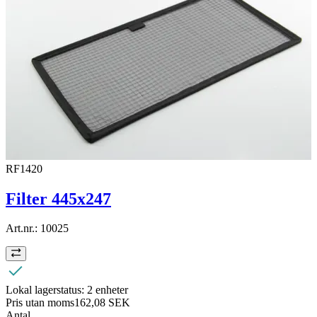
RF1420
Filter 445x247
Art.nr.:
10025
Lokal lagerstatus:
2 enheter
Pris utan moms
162,08 SEK
Antal