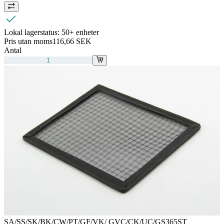
Lokal lagerstatus:
50+ enheter
Pris utan moms
116,66 SEK
Antal
SA/SS/SK/BK/CW/PT/GF/VK/ GVC/CK/UC/GS365ST