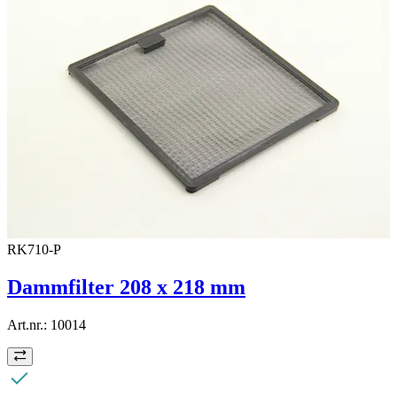
RK710-P
Dammfilter 208 x 218 mm
Art.nr.:
10014