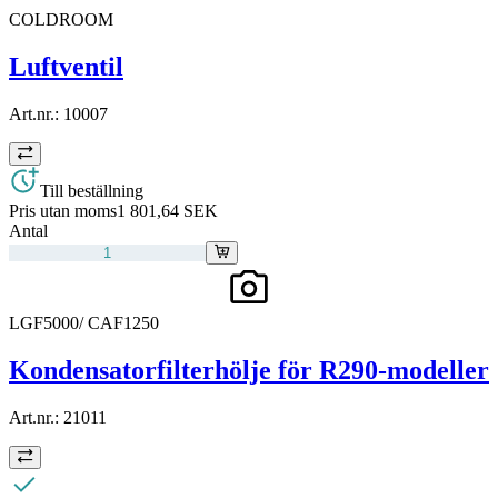
COLDROOM
Luftventil
Art.nr.:
10007
Till beställning
Pris utan moms
1 801,64 SEK
Antal
LGF5000/ CAF1250
Kondensatorfilterhölje för R290-modeller
Art.nr.:
21011