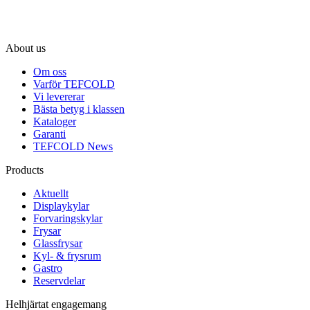
About us
Om oss
Varför TEFCOLD
Vi levererar
Bästa betyg i klassen
Kataloger
Garanti
TEFCOLD News
Products
Aktuellt
Displaykylar
Forvaringskylar
Frysar
Glassfrysar
Kyl- & frysrum
Gastro
Reservdelar
Helhjärtat engagemang