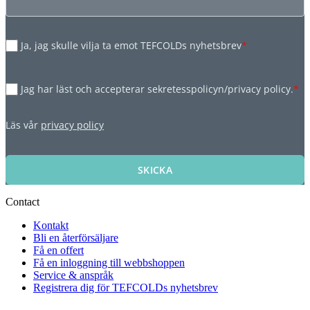
Ja, jag skulle vilja ta emot TEFCOLDs nyhetsbrev
*
Jag har läst och accepterar sekretesspolicyn/privacy policy.
*
Läs vår
privacy policy
SKICKA
Contact
Kontakt
Bli en återförsäljare
Få en offert
Få en inloggning till webbshoppen
Service & anspråk
Registrera dig för TEFCOLDs nyhetsbrev