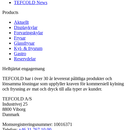
TEFCOLD News
Products
Aktuellt
Displaykylar
Forvaringskylar
Frysar
Glassfrysar
Kyl- & frysrum
Gastro
Reservdelar
Helhjärtat engagemang
TEFCOLD har i över 30 år levererat pålitliga produkter och
lönsamma lösningar som uppfyller kraven för kommersiell kylning
och frysning av mat och dryck till alla typer av kunder.
TEFCOLD A/S
Industrivej 25
8800 Viborg
Danmark
Momsregistreringsnummer: 10016371
Telefon:
+46 31 767 10 00