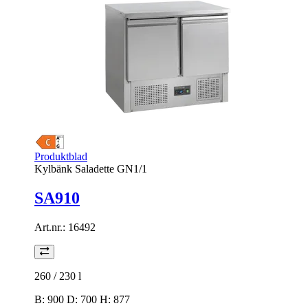
Produktblad
Kylbänk Saladette GN1/1
SA910
Art.nr.:
16492
260 / 230
l
B: 900 D: 700 H: 877