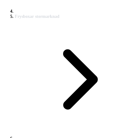
Frysboxar stormarknad