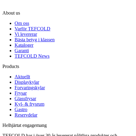
About us
Om oss
Varför TEFCOLD
Vi levererar
Bästa betyg i klassen
Kataloger
Garanti
TEFCOLD News
Products
Aktuellt
Displaykylar
Forvaringskylar
Frysar
Glassfrysar
Kyl- & frysrum
Gastro
Reservdelar
Helhjärtat engagemang
TEFCOLD har i över 30 år levererat pålitliga produkter och