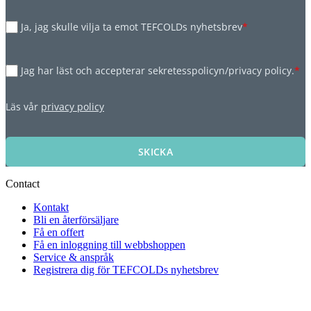
Ja, jag skulle vilja ta emot TEFCOLDs nyhetsbrev
*
Jag har läst och accepterar sekretesspolicyn/privacy policy.
*
Läs vår
privacy policy
SKICKA
Contact
Kontakt
Bli en återförsäljare
Få en offert
Få en inloggning till webbshoppen
Service & anspråk
Registrera dig för TEFCOLDs nyhetsbrev