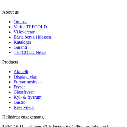
About us
Om oss
Varför TEFCOLD
Vi levererar
Bästa betyg i klassen
Kataloger
Garanti
TEFCOLD News
Products
Aktuellt
Displaykylar
Forvaringskylar
Frysar
Glassfrysar
Kyl- & frysrum
Gastro
Reservdelar
Helhjärtat engagemang
TEFCOLD har i över 30 år levererat pålitliga produkter och