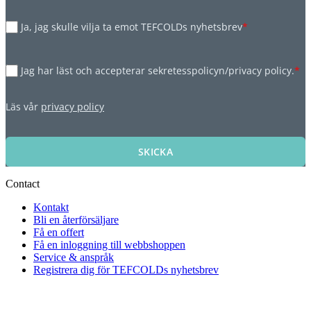
Ja, jag skulle vilja ta emot TEFCOLDs nyhetsbrev
*
Jag har läst och accepterar sekretesspolicyn/privacy policy.
*
Läs vår
privacy policy
SKICKA
Contact
Kontakt
Bli en återförsäljare
Få en offert
Få en inloggning till webbshoppen
Service & anspråk
Registrera dig för TEFCOLDs nyhetsbrev