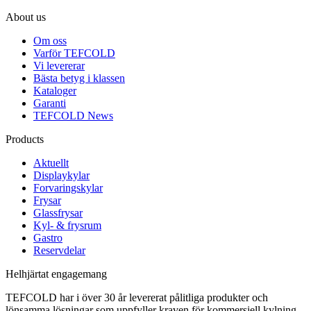
About us
Om oss
Varför TEFCOLD
Vi levererar
Bästa betyg i klassen
Kataloger
Garanti
TEFCOLD News
Products
Aktuellt
Displaykylar
Forvaringskylar
Frysar
Glassfrysar
Kyl- & frysrum
Gastro
Reservdelar
Helhjärtat engagemang
TEFCOLD har i över 30 år levererat pålitliga produkter och
lönsamma lösningar som uppfyller kraven för kommersiell kylning