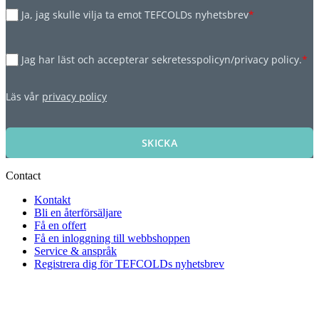
Ja, jag skulle vilja ta emot TEFCOLDs nyhetsbrev
*
Jag har läst och accepterar sekretesspolicyn/privacy policy.
*
Läs vår
privacy policy
SKICKA
Contact
Kontakt
Bli en återförsäljare
Få en offert
Få en inloggning till webbshoppen
Service & anspråk
Registrera dig för TEFCOLDs nyhetsbrev